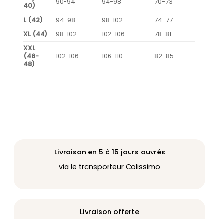
90-94
94-98
70-73
40)
L (42)
94-98
98-102
74-77
XL (44)
98-102
102-106
78-81
XXL
(46-
102-106
106-110
82-85
48)
Livraison en 5 à 15 jours ouvrés
via le transporteur Colissimo
Livraison offerte