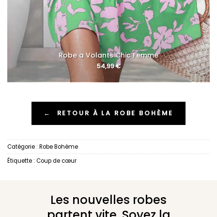
Robe a Volants Chic Femme
54,99
€
←
RETOUR À LA ROBE BOHÈME
Catégorie :
Robe Bohème
Étiquette :
Coup de cœur
Les nouvelles robes
partent vite. Soyez la