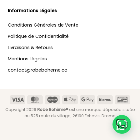
Informations Légales
Conditions Générales de Vente
Politique de Confidentialité
Livraisons & Retours
Mentions Légales
contact@robeboheme.co
Visa
MasterCard
Maestro
Apple
Google
Klarna
Banc
Pay
Pay
Copyright 2026
Robe Bohème®
est une marque déposée située
au 525 route du village, 26190 Echevis, Drome