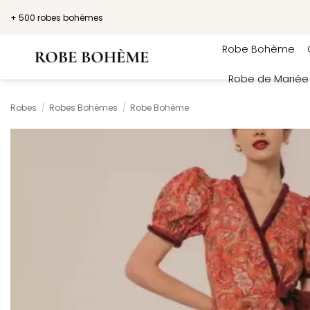
Passer
+ 500 robes bohèmes
au
contenu
Robe Bohème
Robe de Marié
Robes
/
Robes Bohèmes
/
Robe Bohème