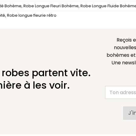
été Bohème
,
Robe Longue Fleuri Bohème
,
Robe Longue Fluide Bohèm
été
,
Robe longue fleurie rétro
Reçois 
nouvelles
bohèmes et l
Une newsl
 robes partent vite.
ière à les voir.
J'i