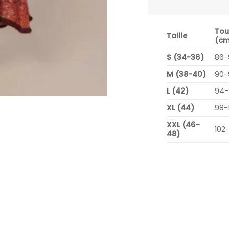
Tou
Taille
(cm
S (34-36)
86-
M (38-40)
90-
L (42)
94-
XL (44)
98-
XXL (46-
102
48)