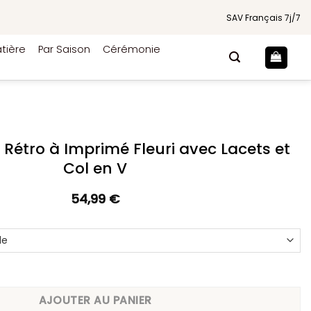
SAV Français 7j/7
tière
Par Saison
Cérémonie
Rétro à Imprimé Fleuri avec Lacets et
Col en V
54,99
€
ue Rétro à Imprimé Fleuri avec Lacets et Col en V
AJOUTER AU PANIER