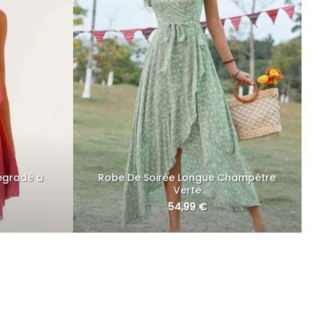
égradé à
Robe De Soirée Longue Champêtre
Verte
54,99
€