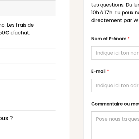
tes questions. Du l
10h à 17h. Tu peux n
directement par Wh
o. Les frais de
 150€ d'achat.
Nom et Prénom
*
E-mail
*
Commentaire ou m
ous ?