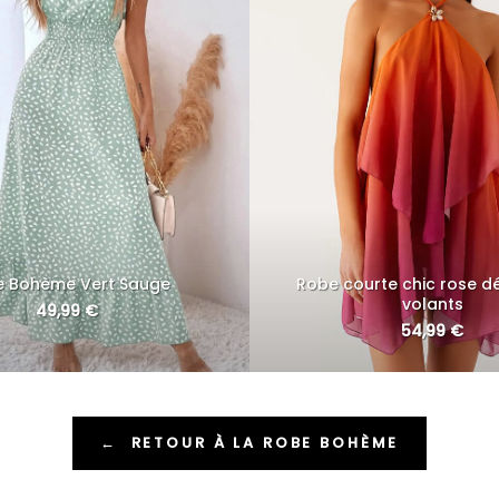
e Bohème Vert Sauge
Robe courte chic rose d
volants
49,99
€
54,99
€
←
RETOUR À LA ROBE BOHÈME