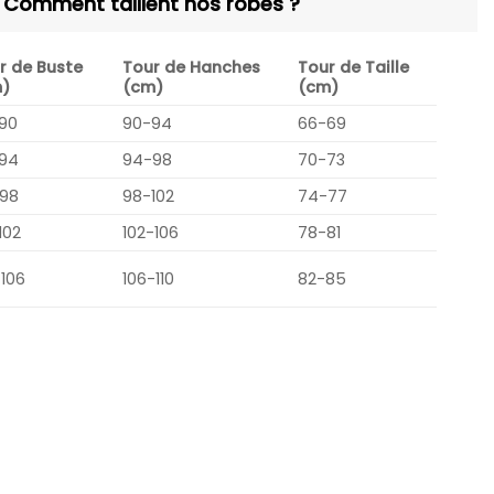
Comment taillent nos robes ?
r de Buste
Tour de Hanches
Tour de Taille
)
(cm)
(cm)
90
90-94
66-69
94
94-98
70-73
98
98-102
74-77
102
102-106
78-81
-106
106-110
82-85