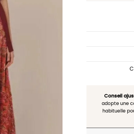
C
Conseil aju
adopte une co
habituelle po