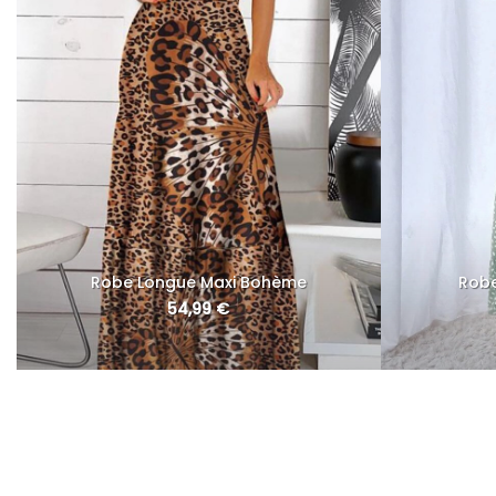
Robe Longue Maxi Bohème
Rob
54,99
€