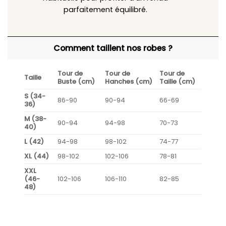
parfaitement équilibré.
Comment taillent nos robes ?
Tour de
Tour de
Tour de
Taille
Buste (cm)
Hanches (cm)
Taille (cm)
S (34-
86-90
90-94
66-69
36)
M (38-
90-94
94-98
70-73
40)
L (42)
94-98
98-102
74-77
XL (44)
98-102
102-106
78-81
XXL
(46-
102-106
106-110
82-85
48)