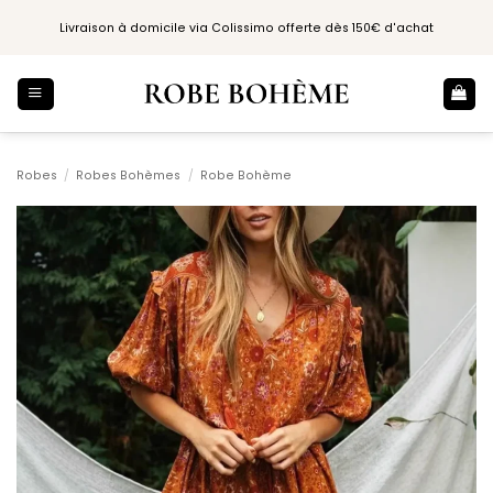
Passer
Livraison à domicile via Colissimo offerte dès 150€ d'achat
au
contenu
Robes
/
Robes Bohèmes
/
Robe Bohème