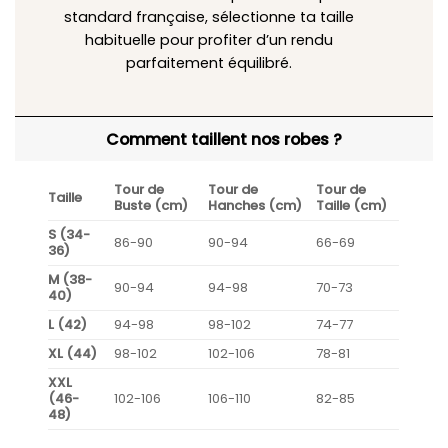
standard française, sélectionne ta taille
habituelle pour profiter d’un rendu
parfaitement équilibré.
Comment taillent nos robes ?
Tour de
Tour de
Tour de
Taille
Buste (cm)
Hanches (cm)
Taille (cm)
S (34-
86-90
90-94
66-69
36)
M (38-
90-94
94-98
70-73
40)
L (42)
94-98
98-102
74-77
XL (44)
98-102
102-106
78-81
XXL
(46-
102-106
106-110
82-85
48)