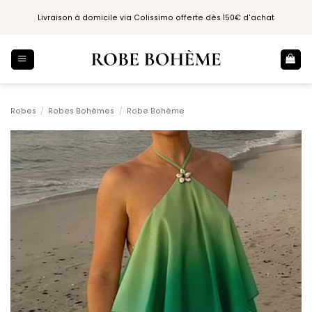
Passer
Livraison à domicile via Colissimo offerte dès 150€ d'achat
au
contenu
Robes
/
Robes Bohèmes
/
Robe Bohème