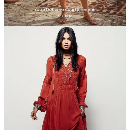
robe boheme courte femme
59,99
€