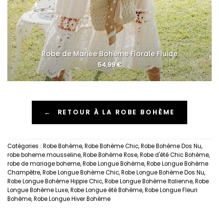
Robe de Mariée Bohème Florale Fluide
54,99
€
←
RETOUR À LA ROBE BOHÈME
Catégories :
Robe Bohème
,
Robe Bohème Chic
,
Robe Bohème Dos Nu
,
robe boheme mousseline
,
Robe Bohème Rose
,
Robe d'été Chic Bohème
,
robe de mariage boheme
,
Robe Longue Bohème
,
Robe Longue Bohème
Champêtre
,
Robe Longue Bohème Chic
,
Robe Longue Bohème Dos Nu
,
Robe Longue Bohème Hippie Chic
,
Robe Longue Bohème Italienne
,
Robe
Longue Bohème Luxe
,
Robe Longue été Bohème
,
Robe Longue Fleuri
Bohème
,
Robe Longue Hiver Bohème