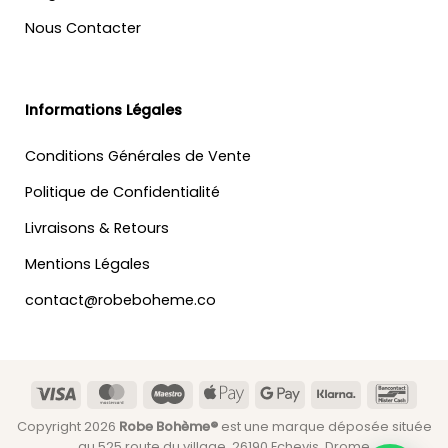
Nous Contacter
Informations Légales
Conditions Générales de Vente
Politique de Confidentialité
Livraisons & Retours
Mentions Légales
contact@robeboheme.co
Visa
MasterCard
Maestro
Apple
Google
Klarna
Banc
Pay
Pay
Copyright 2026
Robe Bohème®
est une marque déposée située
au 525 route du village, 26190 Echevis, Drome