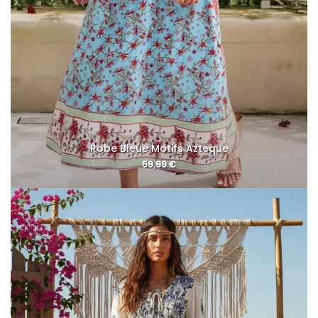
Robe Bleue Motifs Azteque
59,99
€