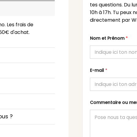
tes questions. Du l
10h à 17h. Tu peux n
directement par Wh
o. Les frais de
 150€ d'achat.
Nom et Prénom
*
E-mail
*
Commentaire ou m
ous ?