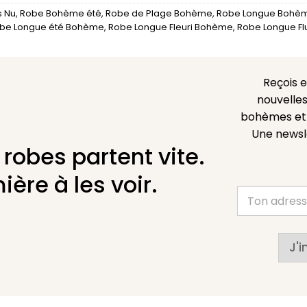
 Nu
,
Robe Bohème été
,
Robe de Plage Bohème
,
Robe Longue Bohè
be Longue été Bohème
,
Robe Longue Fleuri Bohème
,
Robe Longue F
Reçois 
nouvelles
bohèmes et l
Une newsl
 robes partent vite.
ière à les voir.
J'i