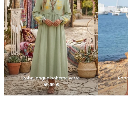
Robe longue boheme verte
Robe
59,99
€