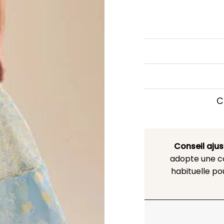
C
Conseil aju
adopte une co
habituelle po