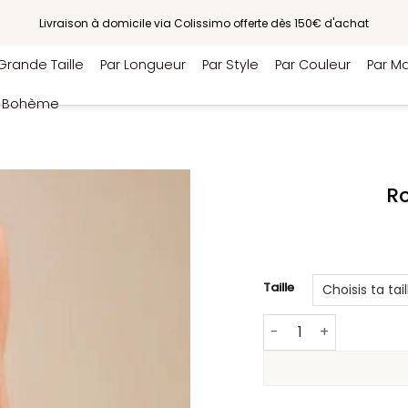
Livraison à domicile via Colissimo offerte dès 150€ d'achat
Grande Taille
Par Longueur
Par Style
Par Couleur
Par Ma
e Bohème
R
Taille
quantité de Robe V