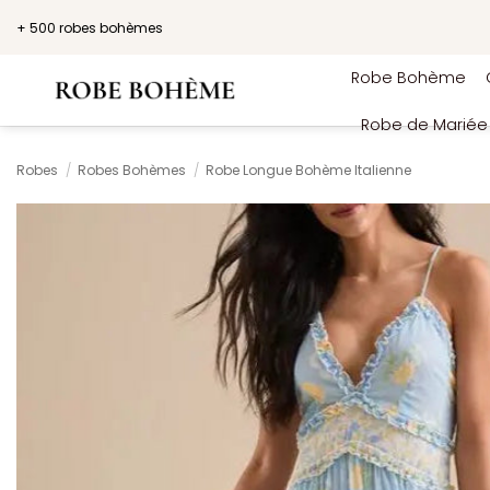
Passer
+ 500 robes bohèmes
au
contenu
Robe Bohème
Robe de Marié
Robes
/
Robes Bohèmes
/
Robe Longue Bohème Italienne