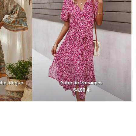
he longue
Robe de Vacances
54,99
€