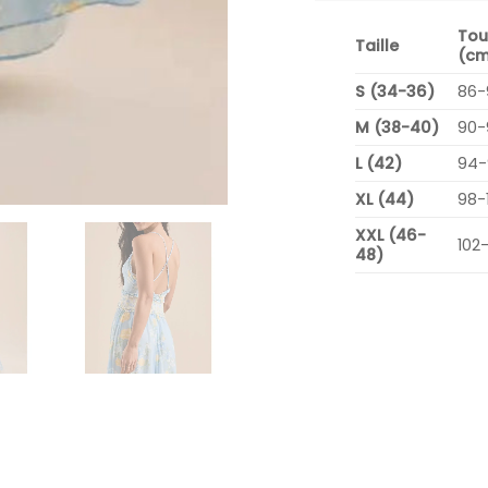
Tou
Taille
(cm
S (34-36)
86-
M (38-40)
90-
L (42)
94-
XL (44)
98-
XXL (46-
102
48)