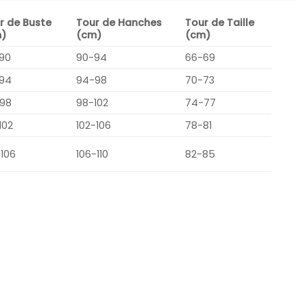
r de Buste
Tour de Hanches
Tour de Taille
)
(cm)
(cm)
90
90-94
66-69
94
94-98
70-73
98
98-102
74-77
102
102-106
78-81
-106
106-110
82-85