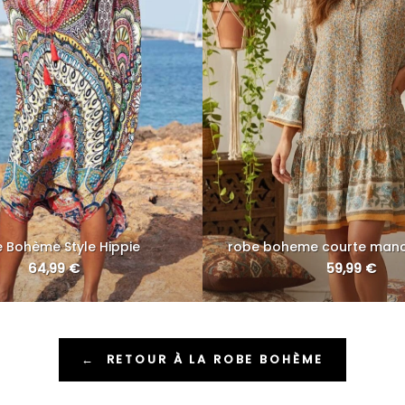
 Bohème Style Hippie
robe boheme courte manc
64,99
€
59,99
€
←
RETOUR À LA ROBE BOHÈME