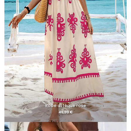
Robe aztèque rose
49,99
€