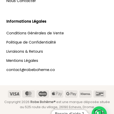
Nous Contacter
Informations Légales
Conditions Générales de Vente
Politique de Confidentialité
Livraisons & Retours
Mentions Légales
contact@robeboheme.co
Visa
MasterCard
Maestro
Apple
Google
Klarna
Banc
Pay
Pay
Copyright 2026
Robe Bohème®
est une marque déposée située
au 525 route du village, 26190 Echevis, Drome
Besoin d'aide ?