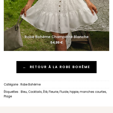
Robe Bohème Champêtre Blanche
54,99
€
←
RETOUR À LA ROBE BOHÈME
Catégorie :
Robe Bohème
Étiquettes :
Bleu
,
Cocktails
,
Été
,
Fleurie
,
Fluide
,
hippie
,
manches courtes
,
Plage