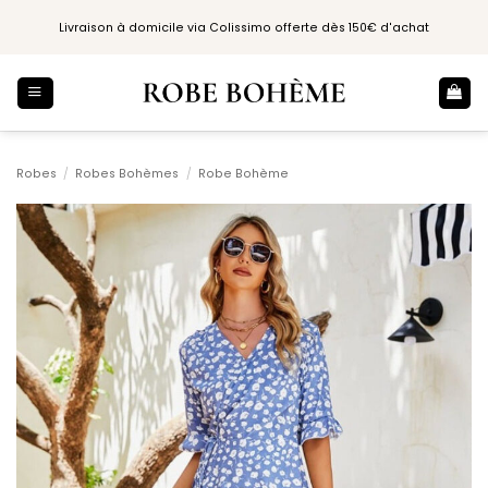
Passer
Livraison à domicile via Colissimo offerte dès 150€ d'achat
au
contenu
Robes
/
Robes Bohèmes
/
Robe Bohème