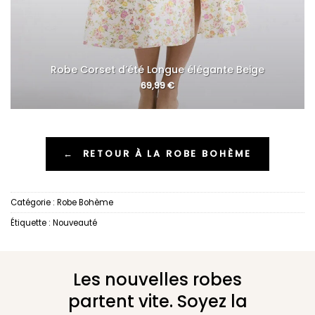
Robe Corset d’été Longue élégante Beige
69,99
€
←
RETOUR À LA ROBE BOHÈME
Catégorie :
Robe Bohème
Étiquette :
Nouveauté
Les nouvelles robes
partent vite. Soyez la