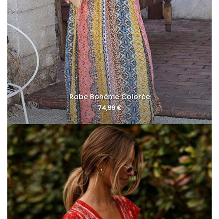
Robe Bohème Colorée
74,99
€