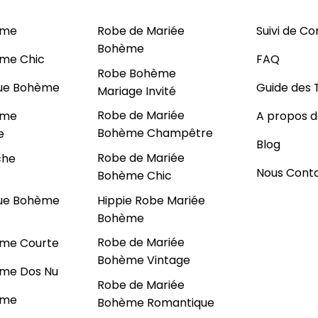
ème
Robe de Mariée
Suivi de 
Bohème
me Chic
FAQ
Robe Bohème
ue Bohème
Guide des T
Mariage Invité
Robe de Mariée
ème
A propos d
Bohème Champêtre
e
Blog
Robe de Mariée
che
Nous Cont
Bohème Chic
Hippie Robe Mariée
ue Bohème
Bohème
Robe de Mariée
me Courte
Bohème Vintage
me Dos Nu
Robe de Mariée
ème
Bohème Romantique