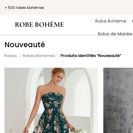
Passer
+ 500 robes bohèmes
au
contenu
Robe Bohème
Robe de Marié
Nouveauté
Robes
/
Robes Bohèmes
/
Produits identifiés “Nouveauté”