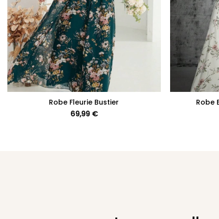
+
+
Robe Fleurie Bustier
Robe B
69,99
€