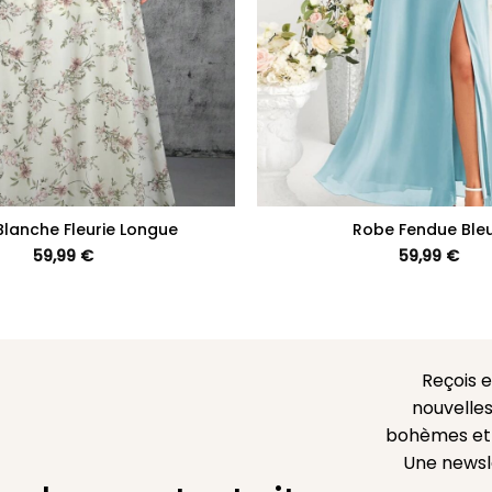
+
lanche Fleurie Longue
Robe Fendue Ble
59,99
€
59,99
€
Reçois 
nouvelles
bohèmes et l
Une newsl