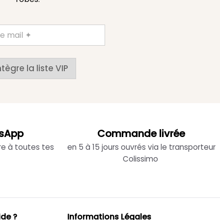
ntègre la liste VIP
sApp
Commande livrée
re à toutes tes
en 5 à 15 jours ouvrés via le transporteur
Colissimo
ide ?
Informations Légales