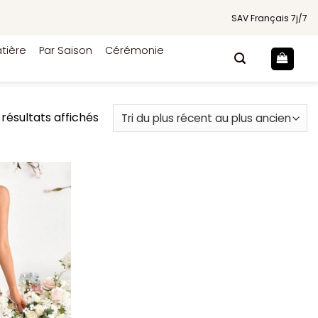
SAV Français 7j/7
tière
Par Saison
Cérémonie
Trié
 résultats affichés
du
plus
récent
au
plus
ancien