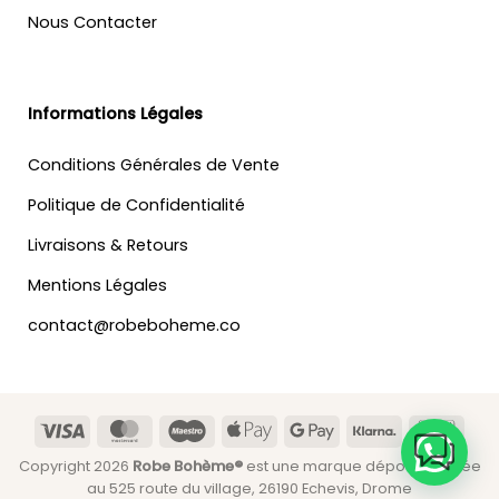
Nous Contacter
Informations Légales
Conditions Générales de Vente
Politique de Confidentialité
Livraisons & Retours
Mentions Légales
contact@robeboheme.co
Visa
MasterCard
Maestro
Apple
Google
Klarna
Banc
Pay
Pay
Copyright 2026
Robe Bohème®
est une marque déposée située
au 525 route du village, 26190 Echevis, Drome