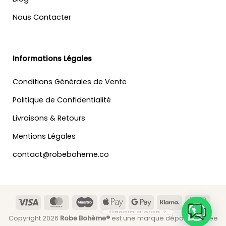
Nous Contacter
Informations Légales
Conditions Générales de Vente
Politique de Confidentialité
Livraisons & Retours
Mentions Légales
contact@robeboheme.co
Visa
MasterCard
Maestro
Apple
Google
Klarna
Banc
Besoin d'aide ?
Pay
Pay
Copyright 2026
Robe Bohème®
est une marque déposée située