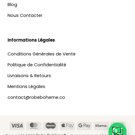
Blog
Nous Contacter
Informations Légales
Conditions Générales de Vente
Politique de Confidentialité
Livraisons & Retours
Mentions Légales
contact@robeboheme.co
Visa
MasterCard
Maestro
Apple
Google
Klarna
Banc
Pay
Pay