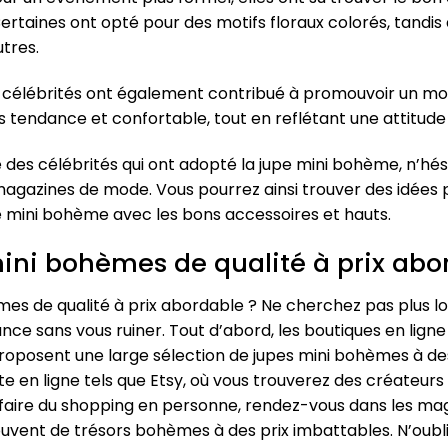
ertaines ont opté pour des motifs floraux colorés, tandis
tres.
 célébrités ont également contribué à promouvoir un mode
s tendance et confortable, tout en reflétant une attitud
le des célébrités qui ont adopté la jupe mini bohème, n’h
 magazines de mode. Vous pourrez ainsi trouver des idées
 mini bohème avec les bons accessoires et hauts.
ini bohèmes de qualité à prix abo
s de qualité à prix abordable ? Ne cherchez pas plus loin
ce sans vous ruiner. Tout d’abord, les boutiques en ligne 
oposent une large sélection de jupes mini bohèmes à de
e en ligne tels que Etsy, où vous trouverez des créateu
ez faire du shopping en personne, rendez-vous dans les m
uvent de trésors bohèmes à des prix imbattables. N’oubli