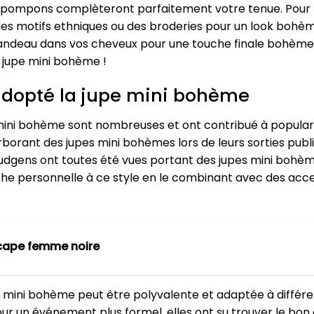
ompons complèteront parfaitement votre tenue. Pour le
es motifs ethniques ou des broderies pour un look bohème
andeau dans vos cheveux pour une touche finale bohème. V
jupe mini bohème !
 adopté la jupe mini bohème
e mini bohème sont nombreuses et ont contribué à popular
rborant des jupes mini bohèmes lors de leurs sorties pu
Hudgens ont toutes été vues portant des jupes mini bohèm
che personnelle à ce style en le combinant avec des acces
cape femme noire
e mini bohème peut être polyvalente et adaptée à différe
r un événement plus formel, elles ont su trouver le bon é