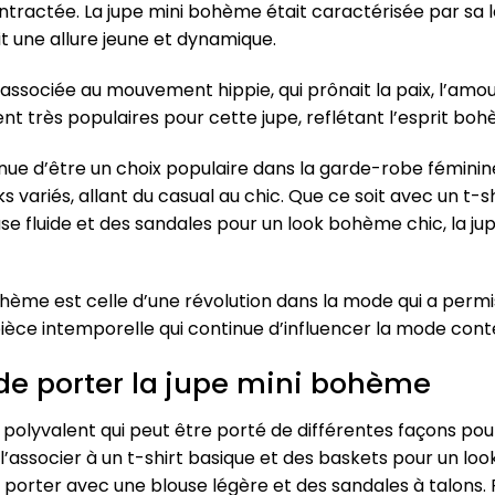
tractée. La jupe mini bohème était caractérisée par sa l
t une allure jeune et dynamique.
sociée au mouvement hippie, qui prônait la paix, l’amour e
ient très populaires pour cette jupe, reflétant l’esprit bo
inue d’être un choix populaire dans la garde-robe féminin
s variés, allant du casual au chic. Que ce soit avec un t-
e fluide et des sandales pour un look bohème chic, la ju
bohème est celle d’une révolution dans la mode qui a per
ne pièce intemporelle qui continue d’influencer la mode co
 de porter la jupe mini bohème
olyvalent qui peut être porté de différentes façons pour
l’associer à un t-shirt basique et des baskets pour un loo
a porter avec une blouse légère et des sandales à talons