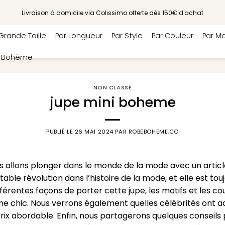
Livraison à domicile via Colissimo offerte dès 150€ d'achat
Grande Taille
Par Longueur
Par Style
Par Couleur
Par Ma
e Bohème
NON CLASSÉ
jupe mini boheme
PUBLIÉ LE
26 MAI 2024
PAR
ROBEBOHEME.CO
nous allons plonger dans le monde de la mode avec un artic
le révolution dans l’histoire de la mode, et elle est tou
ifférentes façons de porter cette jupe, les motifs et les co
e chic. Nous verrons également quelles célébrités ont 
rix abordable. Enfin, nous partagerons quelques conseils 