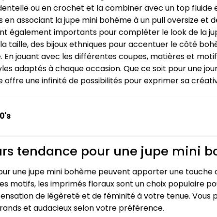
entelle ou en crochet et la combiner avec un top fluide 
s en associant la jupe mini bohème à un pull oversize et 
ont également importants pour compléter le look de la j
r la taille, des bijoux ethniques pour accentuer le côté 
En jouant avec les différentes coupes, matières et motifs
yles adaptés à chaque occasion. Que ce soit pour une jou
 offre une infinité de possibilités pour exprimer sa créati
0's
leurs tendance pour une jupe mini
pour une jupe mini bohème peuvent apporter une touche de
 les motifs, les imprimés floraux sont un choix populaire p
ensation de légèreté et de féminité à votre tenue. Vous 
 grands et audacieux selon votre préférence.