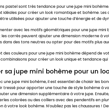
 tons pastel sont très tendance pour une jupe mini bohè
ont idéales pour créer un look romantique et bohème. Les co
être utilisées pour ajouter une touche d’énergie et de d
imenter avec les motifs géométriques pour une jupe min
s et les carrés peuvent ajouter une dimension moderne à 
ls dans des tons neutres ou opter pour des motifs plus au
 et des couleurs pour une jupe mini bohème dépend de votr
s combinaisons pour créer un look unique et tendance qui
r sa jupe mini bohème pour un lo
 une jupe mini bohème, il est essentiel de choisir les bon
ir tressé pour apporter une touche de style bohème à vo
jouter une dimension supplémentaire à votre jupe. Ensuite,
erles colorées ou des colliers avec des pendentifs en pl
ion à votre look bohème. N’oubliez pas les chaussures ! D