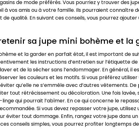
asins de mode préférés. Vous pourriez y trouver des jupe
l à vos amis ou à votre famille. Ils pourraient connaître 
de qualité. En suivant ces conseils, vous pourrez ajoute
retenir sa jupe mini bohème et la g
ohème et la garder en parfait état, il est important de su
entivement les instructions d’entretien sur l’étiquette de
 laver et de la sécher sans l’endommager. En général, il e
erver les couleurs et les motifs. Si vous préférez utilise
éviter qu’elle ne s’emmêle avec d’autres vêtements. De p
éviter tout rétrécissement ou décoloration. Une fois lavée
he-linge qui pourrait l’abîmer. En ce qui concerne le repassa
commandée. Si vous devez repasser votre jupe, utilisez 
 pour éviter tout dommage. Enfin, rangez votre jupe dans un
 ces conseils simples, vous pourrez profiter longtemps d