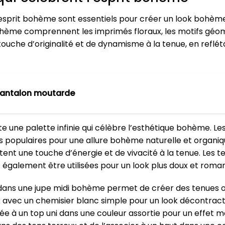
l’esprit bohème sont essentiels pour créer un look bohèm
me comprennent les imprimés floraux, les motifs géomét
uche d’originalité et de dynamisme à la tenue, en reflétant
antalon moutarde
ste une palette infinie qui célèbre l’esthétique bohème. Le
rès populaires pour une allure bohème naturelle et organiqu
joutent une touche d’énergie et de vivacité à la tenue. Les
t également être utilisées pour un look plus doux et roman
rs dans une jupe midi bohème permet de créer des tenues or
ux avec un chemisier blanc simple pour un look décontract
e à un top uni dans une couleur assortie pour un effet m