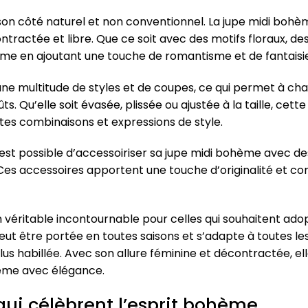
on côté naturel et non conventionnel. La jupe midi bohè
ontractée et libre. Que ce soit avec des motifs floraux, d
hème en ajoutant une touche de romantisme et de fantaisi
une multitude de styles et de coupes, ce qui permet à ch
s. Qu’elle soit évasée, plissée ou ajustée à la taille, cet
tes combinaisons et expressions de style.
l est possible d’accessoiriser sa jupe midi bohème avec des
 Ces accessoires apportent une touche d’originalité et c
 véritable incontournable pour celles qui souhaitent ad
 peut être portée en toutes saisons et s’adapte à toutes le
us habillée. Avec son allure féminine et décontractée, e
hème avec élégance.
 qui célèbrent l’esprit bohème