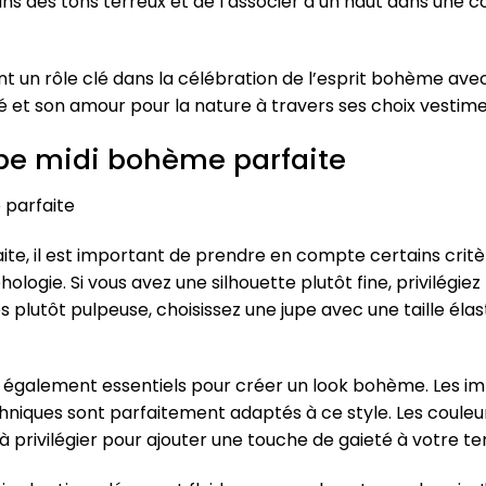
ans des tons terreux et de l’associer à un haut dans une c
nt un rôle clé dans la célébration de l’esprit bohème avec
ité et son amour pour la nature à travers ses choix vestime
pe midi bohème parfaite
 parfaite
ite, il est important de prendre en compte certains critèr
ogie. Si vous avez une silhouette plutôt fine, privilégiez 
 plutôt pulpeuse, choisissez une jupe avec une taille élas
nt également essentiels pour créer un look bohème. Les im
hniques sont parfaitement adaptés à ce style. Les coule
 privilégier pour ajouter une touche de gaieté à votre te