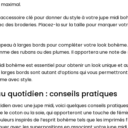
e maximal.
accessoire clé pour donner du style à votre jupe midi bo
ec des broderies. Placez-la sur la taille pour marquer vo
chapeau à larges bords pour compléter votre look bohème.
omme des rubans ou des plumes. Il apportera une note de
idi bohème est essentiel pour obtenir un look unique et au
à larges bords sont autant d’options qui vous permettron
ème avec style.
 quotidien : conseils pratiques
ien avec une jupe midi, voici quelques conseils pratiques
 le coton ou la soie, qui apporteront une touche de fémin
ouleurs inspirés de l’esprit bohème tels que les imprimés 
 jouer avec les superpositions en associant votre jupe mid