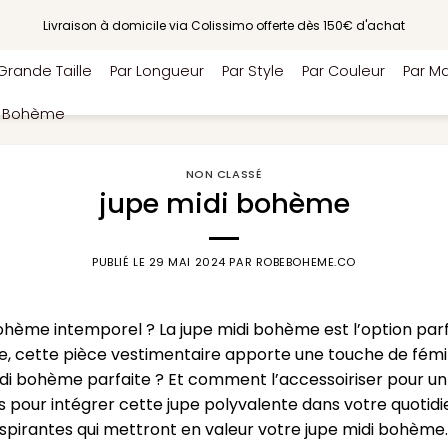
Livraison à domicile via Colissimo offerte dès 150€ d'achat
Grande Taille
Par Longueur
Par Style
Par Couleur
Par Ma
e Bohème
NON CLASSÉ
jupe midi bohème
PUBLIÉ LE
29 MAI 2024
PAR
ROBEBOHEME.CO
ohème intemporel ? La jupe midi bohème est l’option parf
me, cette pièce vestimentaire apporte une touche de fémi
di bohème parfaite ? Et comment l’accessoiriser pour un 
pour intégrer cette jupe polyvalente dans votre quotidien,
pirantes qui mettront en valeur votre jupe midi bohème. 