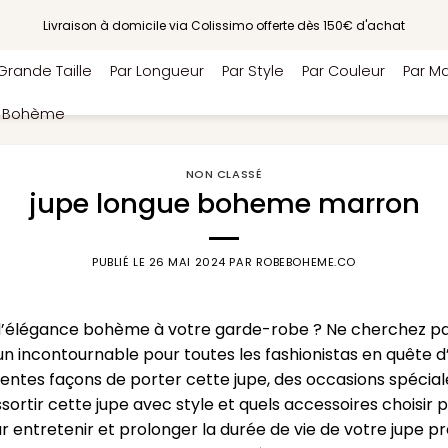
Livraison à domicile via Colissimo offerte dès 150€ d'achat
Grande Taille
Par Longueur
Par Style
Par Couleur
Par Ma
e Bohème
NON CLASSÉ
jupe longue boheme marron
PUBLIÉ LE
26 MAI 2024
PAR
ROBEBOHEME.CO
d’élégance bohème à votre garde-robe ? Ne cherchez pas
n incontournable pour toutes les fashionistas en quête d
érentes façons de porter cette jupe, des occasions spécial
ir cette jupe avec style et quels accessoires choisir po
entretenir et prolonger la durée de vie de votre jupe pré