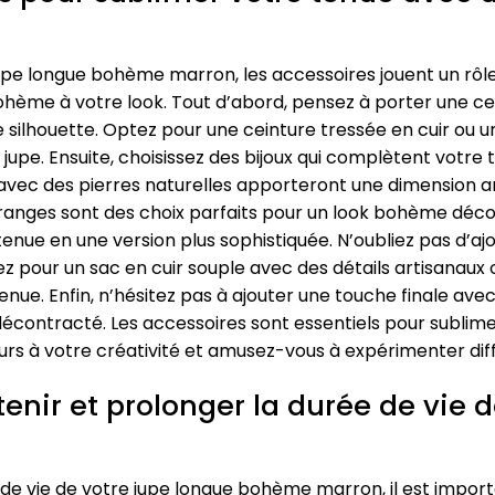
pe longue bohème marron, les accessoires jouent un rôle 
ohème à votre look. Tout d’abord, pensez à porter une ce
re silhouette. Optez pour une ceinture tressée en cuir ou
jupe. Ensuite, choisissez des bijoux qui complètent votre 
avec des pierres naturelles apporteront une dimension art
 franges sont des choix parfaits pour un look bohème déc
nue en une version plus sophistiquée. N’oubliez pas d’ajo
z pour un sac en cuir souple avec des détails artisanau
ue. Enfin, n’hésitez pas à ajouter une touche finale avec
t décontracté. Les accessoires sont essentiels pour subli
urs à votre créativité et amusez-vous à expérimenter diff
enir et prolonger la durée de vie 
 de vie de votre jupe longue bohème marron, il est impor