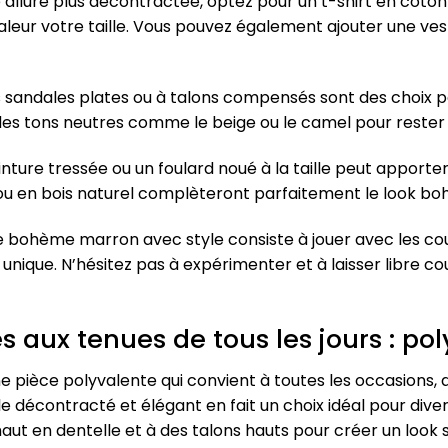
e allure plus décontractée, optez pour un t-shirt en coton 
aleur votre taille. Vous pouvez également ajouter une ves
s sandales plates ou à talons compensés sont des choix p
des tons neutres comme le beige ou le camel pour rester 
inture tressée ou un foulard noué à la taille peut apporter
t ou en bois naturel complèteront parfaitement le look b
ue bohème marron avec style consiste à jouer avec les coul
nique. N’hésitez pas à expérimenter et à laisser libre cou
s aux tenues de tous les jours : po
pièce polyvalente qui convient à toutes les occasions, qu
le décontracté et élégant en fait un choix idéal pour div
haut en dentelle et à des talons hauts pour créer un look s