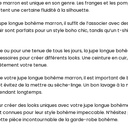
 marron est unique en son genre. Les franges et les pom
tent une certaine fluidité à la silhouette.
upe longue bohème marron, il suffit de l’associer avec de
ir sont parfaits pour un style boho chic, tandis qu’un t-s
e ou pour une tenue de tous les jours, la jupe longue b
ccessoires pour créer différents looks. Une ceinture en cui
ètement votre tenue.
de votre jupe longue bohème marron, il est important de bi
 et évitez de la mettre au sèche-linge. Un bon lavage à l
endant longtemps.
ur créer des looks uniques avec votre jupe longue bohè
t connues pour leur style bohème impeccable. N’hésitez 
ette pièce incontournable de la garde-robe bohème.