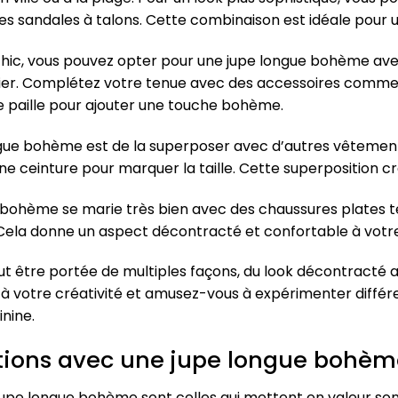
s sandales à talons. Cette combinaison est idéale pour u
hic, vous pouvez opter pour une jupe longue bohème avec
tier. Complétez votre tenue avec des accessoires comme 
e paille pour ajouter une touche bohème.
ngue bohème est de la superposer avec d’autres vêtemen
e ceinture pour marquer la taille. Cette superposition cr
ue bohème se marie très bien avec des chaussures plates t
 Cela donne un aspect décontracté et confortable à votre
 être portée de multiples façons, du look décontracté a
s à votre créativité et amusez-vous à expérimenter différ
nine.
ations avec une jupe longue bohè
 jupe longue bohème sont celles qui mettent en valeur s