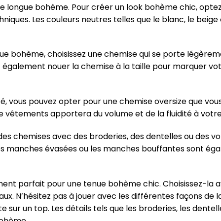
upe longue bohème. Pour créer un look bohème chic, opte
hniques. Les couleurs neutres telles que le blanc, le beige 
gue bohème, choisissez une chemise qui se porte légèrem
z également nouer la chemise à la taille pour marquer votr
é, vous pouvez opter pour une chemise oversize que vou
e vêtements apportera du volume et de la fluidité à votre
r des chemises avec des broderies, des dentelles ou des v
s manches évasées ou les manches bouffantes sont égal
nt parfait pour une tenue bohème chic. Choisissez-la ave
aux. N’hésitez pas à jouer avec les différentes façons de la
te sur un top. Les détails tels que les broderies, les dente
bohème.