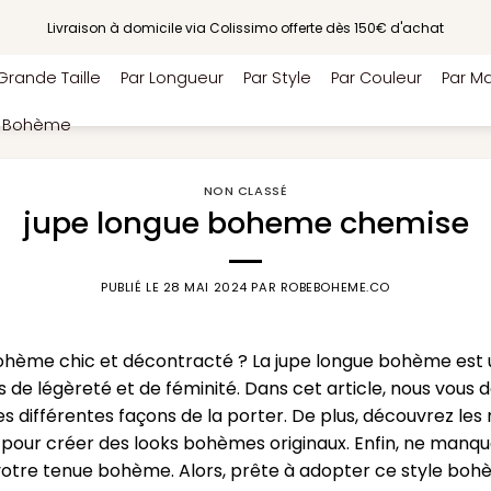
Livraison à domicile via Colissimo offerte dès 150€ d'achat
Grande Taille
Par Longueur
Par Style
Par Couleur
Par Ma
e Bohème
NON CLASSÉ
jupe longue boheme chemise
PUBLIÉ LE
28 MAI 2024
PAR
ROBEBOHEME.CO
bohème chic et décontracté ? La jupe longue bohème est
es de légèreté et de féminité. Dans cet article, nous vous
s différentes façons de la porter. De plus, découvrez les
pour créer des looks bohèmes originaux. Enfin, ne manque
votre tenue bohème. Alors, prête à adopter ce style bohèm