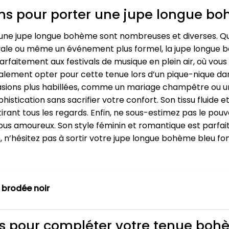
ons pour porter une jupe longue b
 une jupe longue bohème sont nombreuses et diverses. Qu
ivale ou même un événement plus formel, la jupe longue 
 parfaitement aux festivals de musique en plein air, où v
lement opter pour cette tenue lors d’un pique-nique dan
asions plus habillées, comme un mariage champêtre ou une 
tication sans sacrifier votre confort. Son tissu fluide e
tirant tous les regards. Enfin, ne sous-estimez pas le po
ous amoureux. Son style féminin et romantique est parf
on, n’hésitez pas à sortir votre jupe longue bohème bleu f
brodée noir
its pour compléter votre tenue bo