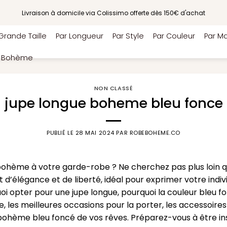
Livraison à domicile via Colissimo offerte dès 150€ d'achat
Grande Taille
Par Longueur
Par Style
Par Couleur
Par Ma
e Bohème
NON CLASSÉ
jupe longue boheme bleu fonce
PUBLIÉ LE
28 MAI 2024
PAR
ROBEBOHEME.CO
ohème à votre garde-robe ? Ne cherchez pas plus loin q
 d’élégance et de liberté, idéal pour exprimer votre indivi
oi opter pour une jupe longue, pourquoi la couleur bleu f
 les meilleures occasions pour la porter, les accessoire
bohème bleu foncé de vos rêves. Préparez-vous à être in