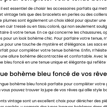
est essentiel de choisir les accessoires parfaits qui met
 et vintage tels que des bracelets en perles ou des colli
e plumes sont également un choix idéal pour ajouter une t
 en cuir tressé ou en tissu coloré, qui non seulement souli
re à votre tenue. En ce qui concerne les chaussures, op
s pour un look bohème chic. Pour parfaire votre tenue, n
x pour une touche de mystère et d’élégance. Les sacs en
fait pour compléter votre tenue bohème. Enfin, n’hésit
er une allure bohème décontractée et confortable. Avec l
 bleu foncé en une tenue unique et élégante qui reflète 
ngue bohème bleu foncé de vos rêve
longue bohème bleu foncé parfaite pour compléter votre
où vous pouvez trouver la jupe de vos rêves qui allie style
ts vintage sont un excellent choix pour dénicher des piè
rs cachés, y compris des jupes longues bohèmes dans dif