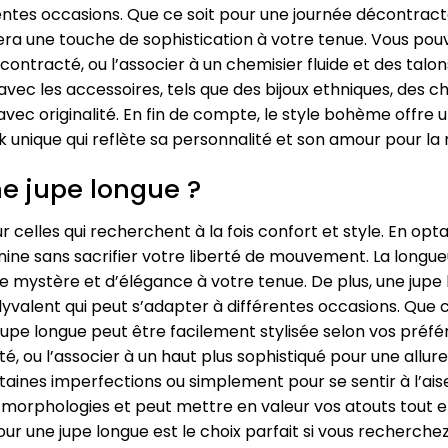
érentes occasions. Que ce soit pour une journée décontrac
a une touche de sophistication à votre tenue. Vous pouv
ntracté, ou l’associer à un chemisier fluide et des talons
c les accessoires, tels que des bijoux ethniques, des ch
vec originalité. En fin de compte, le style bohème offre 
 unique qui reflète sa personnalité et son amour pour la
e jupe longue ?
ur celles qui recherchent à la fois confort et style. En op
nine sans sacrifier votre liberté de mouvement. La longue
e mystère et d’élégance à votre tenue. De plus, une jupe
olyvalent qui peut s’adapter à différentes occasions. Que
la jupe longue peut être facilement stylisée selon vos pré
, ou l’associer à un haut plus sophistiqué pour une allure 
ines imperfections ou simplement pour se sentir à l’aise
es morphologies et peut mettre en valeur vos atouts tout e
 une jupe longue est le choix parfait si vous recherchez 