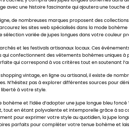
e avec une histoire fascinante qui ajoutera une touche d
n ligne, de nombreuses marques proposent des collection
arcourez les sites web spécialisés dans la mode bohème o
 sélection variée de jupes longues dans votre couleur pr
marchés et les festivals artisanaux locaux. Ces événements
 qui confectionnent des vêtements bohèmes uniques à par
rfaite qui correspond à vos critères tout en soutenant l’ar
 shopping vintage, en ligne ou artisanal, il existe de nomb
. N’hésitez pas à explorer différentes sources pour dén
iberté à votre style.
le bohème et l’idée d’adopter une jupe longue bleu foncé ?
, tout en étant polyvalente et intemporelle grâce à sa co
lement pour exprimer votre style au quotidien, la jupe lo
soires parfaits pour compléter votre tenue bohème et laiss