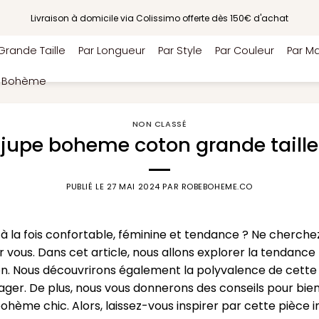
Livraison à domicile via Colissimo offerte dès 150€ d'achat
Grande Taille
Par Longueur
Par Style
Par Couleur
Par Ma
e Bohème
NON CLASSÉ
jupe boheme coton grande taille
PUBLIÉ LE
27 MAI 2024
PAR
ROBEBOHEME.CO
à la fois confortable, féminine et tendance ? Ne cherche
ur vous. Dans cet article, nous allons explorer la tendan
n. Nous découvrirons également la polyvalence de cette ju
yager. De plus, nous vous donnerons des conseils pour bie
ohème chic. Alors, laissez-vous inspirer par cette pièce i