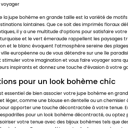
t voyager
e la jupe bohème en grande taille est la variété de motifs
tinations lointaines. Que ce soit des imprimés floraux dé
ques, il y a une multitude d’options pour satisfaire votre 
eu turquoise et le vert émeraude rappellent les paysages 
n et le blanc évoquent l’atmosphère sereine des plages 
ille européenne ou de vous détendre sur une île paradisiaq
timuler votre imagination et vous faire voyager sans quit
eurs inspirants et donnez une touche d’évasion à votre
tions pour un look bohème chic
est essentiel de bien associer votre jupe bohème en grand
 et léger, comme une blouse en dentelle ou un chemisier 
pour apporter une touche décontractée à votre tenue. En
s espadrilles pour un look bohème décontracté, ou optez 
essoiriser votre tenue avec des bijoux bohèmes tels que de