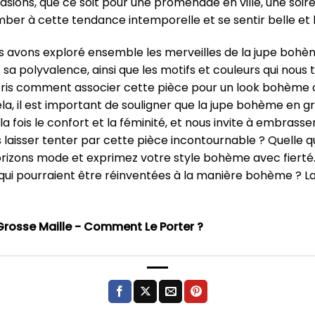
casions, que ce soit pour une promenade en ville, une s
mber à cette tendance intemporelle et se sentir belle et
us avons exploré ensemble les merveilles de la jupe bohè
sa polyvalence, ainsi que les motifs et couleurs qui nou
ris comment associer cette pièce pour un look bohème c
ela, il est important de souligner que la jupe bohème en g
a fois le confort et la féminité, et nous invite à embrasse
 laisser tenter par cette pièce incontournable ? Quelle q
rizons mode et exprimez votre style bohème avec fierté. 
ui pourraient être réinventées à la manière bohème ? La c
Grosse Maille - Comment Le Porter ?