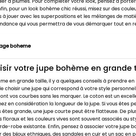
lier à plumes. Pour compléter votre look, pensez à porte
n, pour un look bohème chic réussi, misez sur des couleurs
as à jouer avec les superpositions et les mélanges de mati
ndance qui vous permettra de vous démarquer tout en re
ntage boheme
isir votre jupe bohème en grande t
me en grande taille, il y a quelques conseils à prendre e
de choisir une jupe qui correspond à votre style personne
ront vos courbes sans les marquer. Le coton est un excellent
nez en considération la longueur de la jupe. Si vous êtes p
us êtes grande, une jupe courte peut être flatteuse. De plu
és floraux et les couleurs vives sont souvent associés au 
e-robe existante. Enfin, pensez à associer votre jupe 
des bijoux ethniques, des sandales en cuir et un sac en p