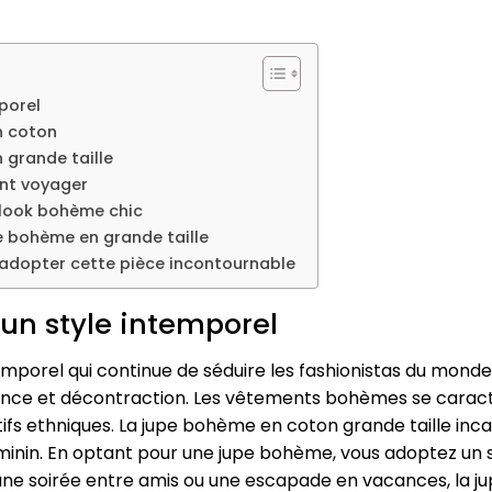
porel
n coton
 grande taille
ont voyager
 look bohème chic
pe bohème en grande taille
i adopter cette pièce incontournable
un style intemporel
orel qui continue de séduire les fashionistas du monde en
légance et décontraction. Les vêtements bohèmes se carac
tifs ethniques. La jupe bohème en coton grande taille in
éminin. En optant pour une jupe bohème, vous adoptez un 
, une soirée entre amis ou une escapade en vacances, la 