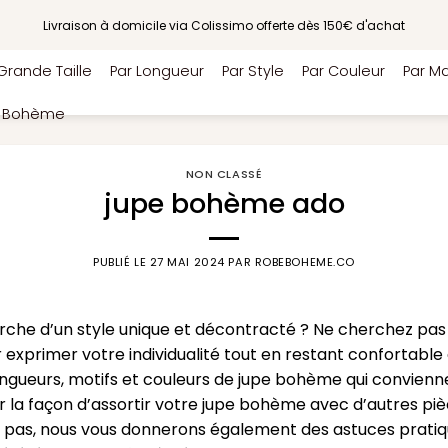
Livraison à domicile via Colissimo offerte dès 150€ d'achat
Grande Taille
Par Longueur
Par Style
Par Couleur
Par Ma
e Bohème
NON CLASSÉ
jupe bohème ado
PUBLIÉ LE
27 MAI 2024
PAR
ROBEBOHEME.CO
rche d’un style unique et décontracté ? Ne cherchez pas 
exprimer votre individualité tout en restant confortable 
longueurs, motifs et couleurs de jupe bohème qui convien
la façon d’assortir votre jupe bohème avec d’autres pièc
ez pas, nous vous donnerons également des astuces pratiq