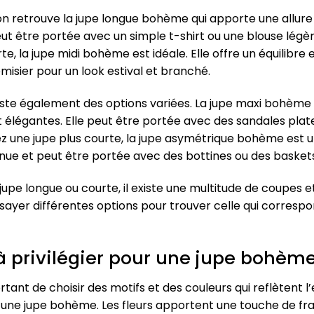
on retrouve la jupe longue bohème qui apporte une allure f
t être portée avec un simple t-shirt ou une blouse légè
te, la jupe midi bohème est idéale. Elle offre un équilibre
misier pour un look estival et branché.
xiste également des options variées. La jupe maxi bohème 
ant élégantes. Elle peut être portée avec des sandales pl
rez une jupe plus courte, la jupe asymétrique bohème est u
enue et peut être portée avec des bottines ou des basket
 jupe longue ou courte, il existe une multitude de coupes
ayer différentes options pour trouver celle qui correspon
 à privilégier pour une jupe bohèm
tant de choisir des motifs et des couleurs qui reflètent l
 une jupe bohème. Les fleurs apportent une touche de fraî