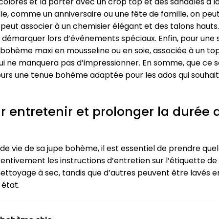
lorés et la porter avec un crop top et des sandales à la
melle, comme un anniversaire ou une fête de famille, on p
 peut associer à un chemisier élégant et des talons hauts
e démarquer lors d’événements spéciaux. Enfin, pour une
bohème maxi en mousseline ou en soie, associée à un top 
qui ne manquera pas d’impressionner. En somme, que ce s
ujours une tenue bohème adaptée pour les ados qui souhaite
 entretenir et prolonger la durée 
 de vie de sa jupe bohème, il est essentiel de prendre que
entivement les instructions d’entretien sur l’étiquette de 
nettoyage à sec, tandis que d’autres peuvent être lavés e
 état.