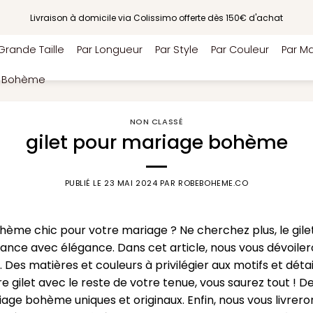
Livraison à domicile via Colissimo offerte dès 150€ d'achat
Grande Taille
Par Longueur
Par Style
Par Couleur
Par Ma
e Bohème
NON CLASSÉ
gilet pour mariage bohème
PUBLIÉ LE
23 MAI 2024
PAR
ROBEBOHEME.CO
hème chic pour votre mariage ? Ne cherchez plus, le gilet
ce avec élégance. Dans cet article, nous vous dévoileron
Des matières et couleurs à privilégier aux motifs et détail
re gilet avec le reste de votre tenue, vous saurez tout ! 
iage bohème uniques et originaux. Enfin, nous vous livrero