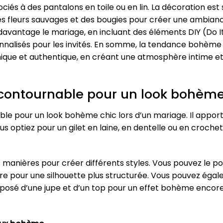
sociés à des pantalons en toile ou en lin. La décoration es
avec des fleurs sauvages et des bougies pour créer une am
vantage le mariage, en incluant des éléments DIY (Do It 
nnalisés pour les invités. En somme, la tendance bohème o
ique et authentique, en créant une atmosphère intime e
 incontournable pour un look bohèm
able pour un look bohème chic lors d’un mariage. Il appor
us optiez pour un gilet en laine, en dentelle ou en crochet
.
es manières pour créer différents styles. Vous pouvez le 
ture pour une silhouette plus structurée. Vous pouvez éga
posé d’une jupe et d’un top pour un effet bohème encor