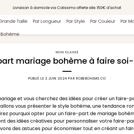
Livraison à domicile via Colissimo offerte dès 150€ d'achat
Grande Taille
Par Longueur
Par Style
Par Couleur
Par Ma
e Bohème
NON CLASSÉ
-part mariage bohème à faire so
PUBLIÉ LE
2 JUIN 2024
PAR
ROBEBOHEME.CO
e mariage et vous cherchez des idées pour créer un faire
s allons vous présenter le style bohème, une tendance ro
rirez pourquoi opter pour un faire-part de mariage bohè
nt des idées créatives pour personnaliser votre faire-par
 avons des astuces pour économiser tout en créant un fair