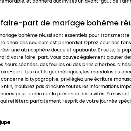
t mémorable, et donnera aux invités un avant-goût de l’a
n faire-part de mariage bohème ré
 mariage bohème réussi sont essentiels pour transmettre
 le choix des couleurs est primordial. Optez pour des tons 
éer une atmosphère douce et apaisante. Ensuite, le papier
nal à votre faire-part. Vous pouvez également ajouter de
eurs séchées, des feuilles ou des brins d’herbes. N’hésit
 faire-part. Les motifs géométriques, les mandalas ou enc
 concerne la typographie, privilégiez une écriture manusc
fin, n’oubliez pas d’inclure toutes les informations impor
données pour confirmer la présence des invités. En suivan
ui reflètera parfaitement l’esprit de votre journée spéci
jupe