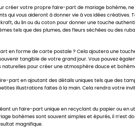
pour créer votre propre faire-part de mariage bohème, ne
 qui vous aideront à donner vie à vos idées créatives. To
 kraft, du lin ou du coton pour donner une touche authent
mes tels que des plumes, des fleurs séchées ou des ruba
art en forme de carte postale ? Cela ajoutera une touche 
souvenir tangible de votre grand jour. Vous pouvez égale
ntes naturelles pour créer une atmosphère douce et bohèm
ire-part en ajoutant des détails uniques tels que des tam
tes illustrations faites à la main. Cela rendra votre invi
éant un faire-part unique en recyclant du papier ou en uti
riage bohèmes sont souvent simples et épurés, il n’est do
sultat magnifique.