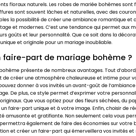
s floraux naturels. Les robes de mariée bohèmes sont flu
iffures sont souvent lâches et naturelles, avec des couro
ples la possibilité de créer une ambiance romantique et 
age et modernes. C’est une tendance qui permet aux ma
rs goûts et leur personnalité. Que ce soit dans la décorat
unique et originale pour un mariage inoubliable.
n faire-part de mariage bohème ?
 bohème présente de nombreux avantages. Tout d’abord,
 de créer une atmosphère chaleureuse et intime pour vot
pouvez donner à vos invités un avant-goût de l’ambian
age. De plus, ce style permet d’exprimer votre personnali
originaux. Que vous optiez pour des fleurs séchées, du pa
er un faire-part unique et à votre image. Enfin, choisir de
té amusante et gratifiante. Non seulement cela vous pe
s permettra également de faire des économies sur votre 
ation et créer un faire-part qui émerveillera vos invités 