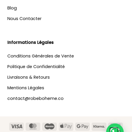
Blog
Nous Contacter
Informations Légales
Conditions Générales de Vente
Politique de Confidentialité
Livraisons & Retours
Mentions Légales
contact@robeboheme.co
Visa
MasterCard
Maestro
Apple
Google
Klarna
Banc
Pay
Pay