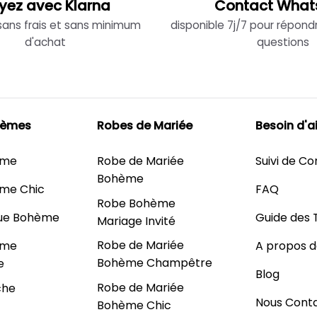
yez avec Klarna
Contact What
 sans frais et sans minimum
disponible 7j/7 pour répond
d'achat
questions
hèmes
Robes de Mariée
Besoin d'a
ème
Robe de Mariée
Suivi de 
Bohème
me Chic
FAQ
Robe Bohème
ue Bohème
Guide des T
Mariage Invité
Robe de Mariée
ème
A propos d
Bohème Champêtre
e
Blog
Robe de Mariée
che
Nous Cont
Bohème Chic