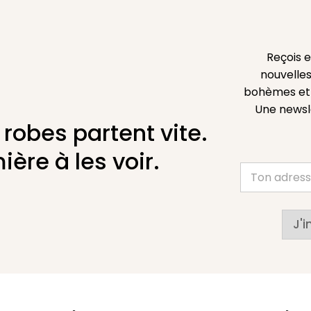
Reçois 
nouvelles
bohèmes et l
Une newsl
 robes partent vite.
ière à les voir.
J'i