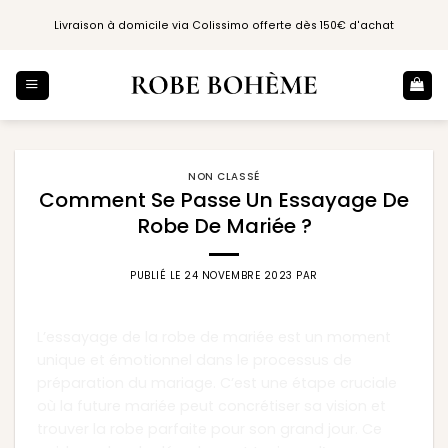
Passer
Livraison à domicile via Colissimo offerte dès 150€ d'achat
au
contenu
NON CLASSÉ
Comment Se Passe Un Essayage De
Robe De Mariée ?
PUBLIÉ LE
24 NOVEMBRE 2023
PAR
L’essayage de la robe de mariée est un moment
unique et émotionnel dans le processus de
préparation du mariage. C’est une étape cruciale
où la future mariée peut concrétiser sa vision et
trouver la robe parfaite pour son grand jour. Ce