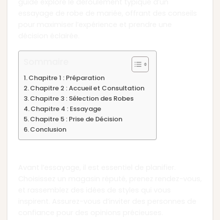
guide explore le déroulement typique d’un
essayage de robe de mariée, offrant des conseils
pour maximiser l’expérience et prendre une
décision éclairée.
Sommaire
Chapitre 1 : Préparation
Chapitre 2 : Accueil et Consultation
Chapitre 3 : Sélection des Robes
Chapitre 4 : Essayage
Chapitre 5 : Prise de Décision
Conclusion
Chapitre 1 : Préparation
Avant l’essayage, il est essentiel de planifier.
Choisissez un magasin réputé, prenez rendez-vous,
et rassemblez des idées de styles qui vous
inspirent. Assurez-vous d’inviter des personnes de
confiance pour des opinions précieuses.