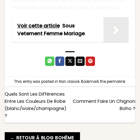
contribueront à faire de cet essayage un moment
mémorable dans le parcours vers le grand jour.
Voir cette article
Sous
Vetement Femme Mariage
This entry was posted in
Non classé
. Bookmark the
permalink
.
Quels Sont Les Différences
Entre Les Couleurs De Robe
Comment Faire Un Chignon
(blanc/ivoire/champagne)
Boho ?
?
← RETOUR À BLOG BOHÈME