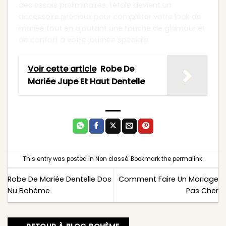
des essais préliminaires, l’étole devient un
accessoire précieux pour compléter votre look de
mariée tout en ajoutant une touche de glamour et
de confort à votre journée spéciale.
Voir cette article
Robe De
Mariée Jupe Et Haut Dentelle
This entry was posted in
Non classé
. Bookmark the
permalink
.
Robe De Mariée Dentelle Dos
Comment Faire Un Mariage
Nu Bohème
Pas Cher