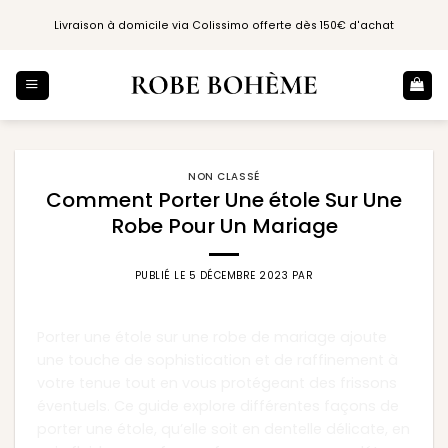
Passer
Livraison à domicile via Colissimo offerte dès 150€ d'achat
au
contenu
NON CLASSÉ
Comment Porter Une étole Sur Une
Robe Pour Un Mariage
PUBLIÉ LE
5 DÉCEMBRE 2023
PAR
Porter une étole sur une robe de mariage ajoute
une touche de sophistication et de raffinement à
votre tenue tout en vous protégeant des frissons
éventuels. Ce guide explore différentes façons de
porter une étole, qu’elle soit en dentelle délicate, en