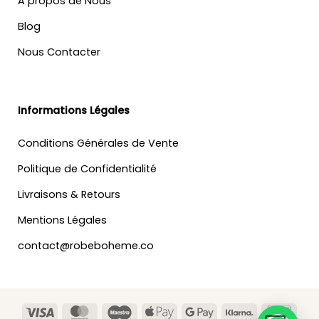
A propos de Nous
Blog
Nous Contacter
Informations Légales
Conditions Générales de Vente
Politique de Confidentialité
Livraisons & Retours
Mentions Légales
contact@robeboheme.co
Visa
MasterCard
Maestro
Apple
Google
Klarna
Banc