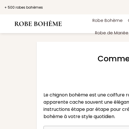
Passer
+ 500 robes bohèmes
au
contenu
Robe Bohème
Robe de Marié
Commen
Le chignon bohème est une coiffure r
apparente cache souvent une élégance
instructions étape par étape pour c
bohème à votre style quotidien.