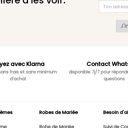
ière à les voir.
J'i
yez avec Klarna
Contact What
 sans frais et sans minimum
disponible 7j/7 pour répond
d'achat
questions
hèmes
Robes de Mariée
Besoin d'a
ème
Robe de Mariée
Suivi de 