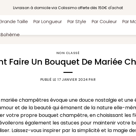
Livraison à domicile via Colissimo offerte dès 150€ d'achat
Grande Taille
Par Longueur
Par Style
Par Couleur
Par Ma
e Bohème
NON CLASSÉ
 Faire Un Bouquet De Mariée C
PUBLIÉ LE
17 JANVIER 2024
PAR
mariée champêtres évoque une douce nostalgie et une é
’amour et de la beauté qui émanent de la nature elle-mêm
er votre propre bouquet champêtre, en choisissant les fle
dévoilerons également les astuces pour maintenir votre bo
liser. Laissez-vous inspirer par la simplicité et la magie