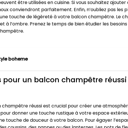
vent être utilisées en cuisine. Si vous souhaitez ajouter
 houx conviendront parfaitement. Enfin, n’oubliez pas le
nt une touche de légèreté à votre balcon champêtre. Le 
l et à l’ombre. Prenez le temps de bien étudier les besoi
 champêtre.
tyle boheme
s pour un balcon champêtre réussi
n champêtre réussi est crucial pour créer une atmosphèr
n pour donner une touche rustique à votre espace extérie
une touche de douceur à votre balcon. Pour égayer l’espac
es coussins, des nappes ou des lanternes. Les pots de fleur