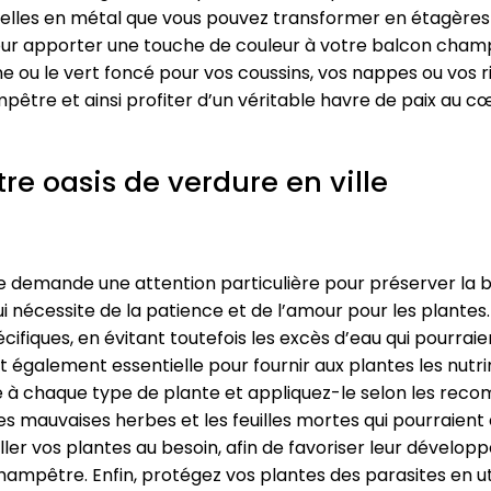
chelles en métal que vous pouvez transformer en étagères
our apporter une touche de couleur à votre balcon champêt
aune ou le vert foncé pour vos coussins, vos nappes ou vos 
tre et ainsi profiter d’un véritable havre de paix au cœur
e oasis de verdure en ville
le demande une attention particulière pour préserver la b
ui nécessite de la patience et de l’amour pour les plantes
écifiques, en évitant toutefois les excès d’eau qui pourra
 est également essentielle pour fournir aux plantes les nut
é à chaque type de plante et appliquez-le selon les reco
les mauvaises herbes et les feuilles mortes qui pourraie
ller vos plantes au besoin, afin de favoriser leur dével
ampêtre. Enfin, protégez vos plantes des parasites en ut