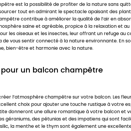
re est la possibilité de profiter de la nature sans quitt
sourcer tout en admirant le spectacle apaisant des plante
ampêtre contribue à améliorer la qualité de l’air en abso
mosphère saine et agréable, propice à la relaxation et a
ur les oiseaux et les insectes, leur offrant un refuge au 
a de vous sentir connecté à la nature environnante. En 
me, bien-être et harmonie avec la nature.
er pour un balcon champêtre
ecréer l’atmosphère champêtre sur votre balcon. Les fleur
excellent choix pour ajouter une touche rustique à votre 
atite donneront une allure romantique à votre balcon et 
s géraniums, des pétunias et des impatiens qui sont faciles
asilic, la menthe et le thym sont également une excellen