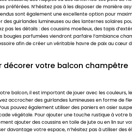
ntes préférées. N’hésitez pas à les disposer de manière 
pendus sont également une excellente option pour maximis
 des guirlandes lumineuses ou des lanternes solaires p
ez pas les détails : des coussins moelleux, des tapis d’exté
 bougies parfumées viendront parfaire l’ambiance cham
oire afin de créer un véritable havre de paix au cœur de 
ur décorer votre balcon champêtre
e balcon, il est important de jouer avec les couleurs, l
z accrocher des guirlandes lumineuses en forme de fleur
us pouvez également utiliser des paniers en osier susp
scade végétale. Pour ajouter une touche rustique à votre 
ment ajouter des coussins en toile de jute ou en lin sur v
ser davantage votre espace, n’hésitez pas à utiliser des 