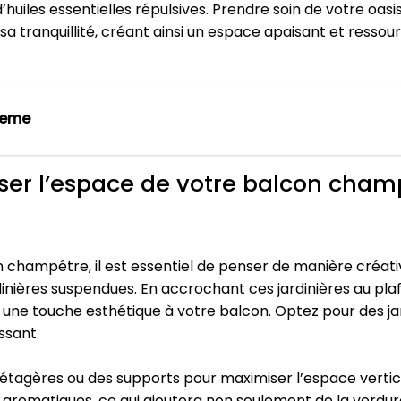
 d’huiles essentielles répulsives. Prendre soin de votre oa
a tranquillité, créant ainsi un espace apaisant et ressour
heme
ser l’espace de votre balcon cham
 champêtre, il est essentiel de penser de manière créativ
ardinières suspendues. En accrochant ces jardinières au pl
une touche esthétique à votre balcon. Optez pour des jard
ssant.
s étagères ou des supports pour maximiser l’espace verti
 aromatiques, ce qui ajoutera non seulement de la verdur