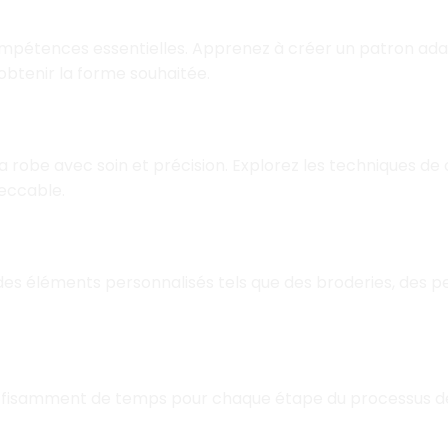
e et Coupe
mpétences essentielles. Apprenez à créer un patron adapt
obtenir la forme souhaitée.
ge et Couture
la robe avec soin et précision. Explorez les techniques d
peccable.
 Personnalisation
z des éléments personnalisés tels que des broderies, des 
fisamment de temps pour chaque étape du processus de