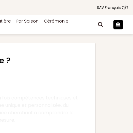
SAV Français 7j/7
tière
Par Saison
Cérémonie
e ?
la fois compétences techniques et
ée unique et personnalisée, du
mariée cherchant à comprendre le
mesure.