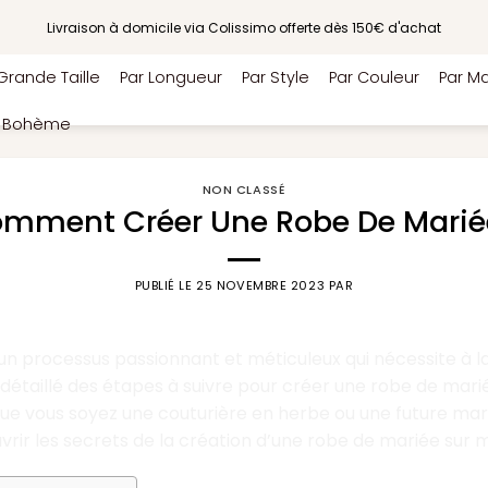
Livraison à domicile via Colissimo offerte dès 150€ d'achat
Grande Taille
Par Longueur
Par Style
Par Couleur
Par Ma
e Bohème
NON CLASSÉ
mment Créer Une Robe De Marié
PUBLIÉ LE
25 NOVEMBRE 2023
PAR
 un processus passionnant et méticuleux qui nécessite à 
u détaillé des étapes à suivre pour créer une robe de mari
le. Que vous soyez une couturière en herbe ou une future 
vrir les secrets de la création d’une robe de mariée sur 