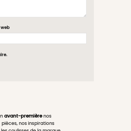
e web
ire.
en
avant-première
nos
 pièces, nos inspirations
es coulisses de la marque.