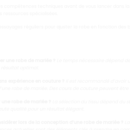
 compétences techniques avant de vous lancer dans la 
s ressources spécialisées.
ssayages réguliers pour ajuster la robe en fonction des b
éer une robe de mariée ?
Le temps nécessaire dépend de 
résultat optimal.
ans expérience en couture ?
Il est recommandé d’avoir 
’une robe de mariée. Des cours de couture peuvent être u
r une robe de mariée ?
La sélection du tissu dépend du s
aute qualité pour un résultat élégant.
nsidérer lors de la conception d’une robe de mariée ?
La
ances actuelles sont des éléments clés à prendre en comp