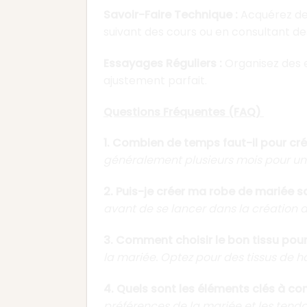
Savoir-Faire Technique :
Acquérez des
suivant des cours ou en consultant de
Essayages Réguliers :
Organisez des e
ajustement parfait.
Questions Fréquentes (FAQ)
1. Combien de temps faut-il pour cr
généralement plusieurs mois pour un 
2. Puis-je créer ma robe de mariée s
avant de se lancer dans la création d
3. Comment choisir le bon tissu pou
la mariée. Optez pour des tissus de h
4. Quels sont les éléments clés à co
préférences de la mariée et les tend