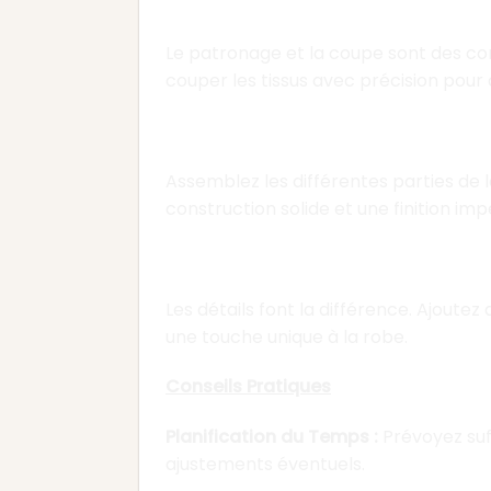
Chapitre 3 : Patronag
Le patronage et la coupe sont des co
couper les tissus avec précision pour 
Chapitre 4 : Assembla
Assemblez les différentes parties de 
construction solide et une finition im
Chapitre 5 : Détails et
Les détails font la différence. Ajoute
une touche unique à la robe.
Conseils Pratiques
Planification du Temps :
Prévoyez suf
ajustements éventuels.