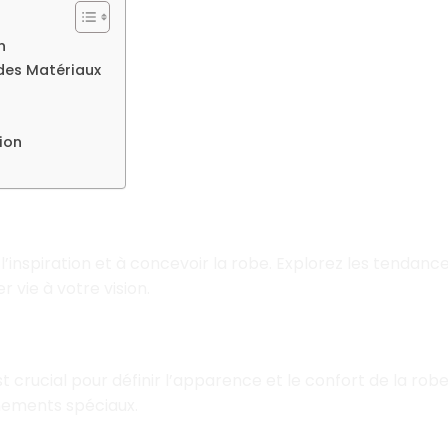
n
 des Matériaux
ion
n et Conception
’inspiration et à concevoir la robe. Explorez les tendances
 vie à votre vision.
des Tissus et des Matériaux
st crucial pour définir l’apparence et le confort de la rob
rnements spéciaux.