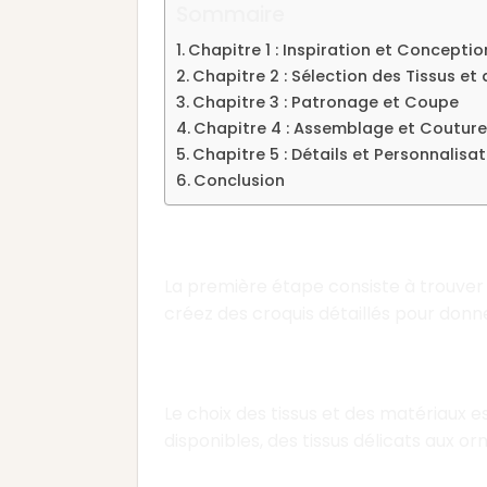
Sommaire
Chapitre 1 : Inspiration et Conceptio
Chapitre 2 : Sélection des Tissus et
Chapitre 3 : Patronage et Coupe
Chapitre 4 : Assemblage et Couture
Chapitre 5 : Détails et Personnalisat
Conclusion
Chapitre 1 : Inspiratio
La première étape consiste à trouver l
créez des croquis détaillés pour donner
Chapitre 2 : Sélection 
Le choix des tissus et des matériaux e
disponibles, des tissus délicats aux o