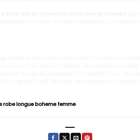
 à éviter lors de la création d’une robe de mariée ?
Les 
déquats et des choix de tissus inappropriés. La planificat
 créatif et technique passionnant. En suivant ces étapes, 
ssuré que la robe sera à la hauteur des rêves de la marié
euse sont les clés du succès dans la création d’une robe d
te, ce guide fournit les bases nécessaires pour un proje
ue robe longue boheme femme