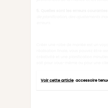
5. Quelles sont les erreurs courantes
de planification, des ajustements ina
erreurs.
Conclusion
Créer une robe de mariée est un voyage
réalisation finale, vous pouvez être a
créativité et une planification minuti
soit pour vous-même ou pour une clien
Voir cette article
accessoire ten