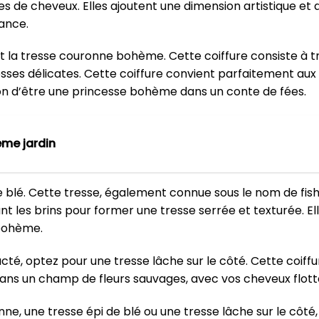
es de cheveux. Elles ajoutent une dimension artistique et 
ance.
st la tresse couronne bohème. Cette coiffure consiste à 
esses délicates. Cette coiffure convient parfaitement aux
on d’être une princesse bohème dans un conte de fées.
me jardin
e blé. Cette tresse, également connue sous le nom de fishta
nt les brins pour former une tresse serrée et texturée. E
 bohème.
acté, optez pour une tresse lâche sur le côté. Cette coiff
ns un champ de fleurs sauvages, avec vos cheveux flotta
nne, une tresse épi de blé ou une tresse lâche sur le côt