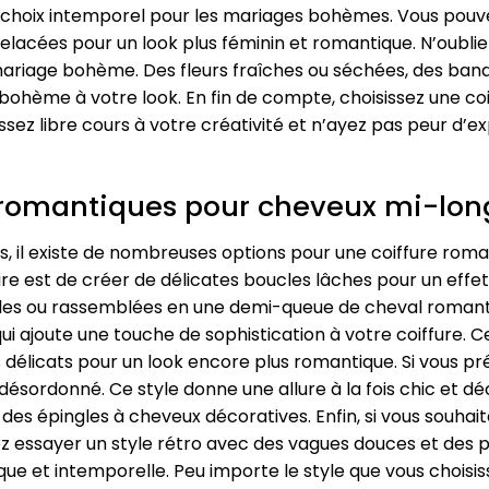
 choix intemporel pour les mariages bohèmes. Vous pouve
elacées pour un look plus féminin et romantique. N’oubli
mariage bohème. Des fleurs fraîches ou séchées, des ban
ohème à votre look. En fin de compte, choisissez une coiff
issez libre cours à votre créativité et n’ayez pas peur d’e
s romantiques pour cheveux mi-lon
s, il existe de nombreuses options pour une coiffure ro
ire est de créer de délicates boucles lâches pour un effe
les ou rassemblées en une demi-queue de cheval romanti
ui ajoute une touche de sophistication à votre coiffure. 
 délicats pour un look encore plus romantique. Si vous pré
désordonné. Ce style donne une allure à la fois chic et 
 des épingles à cheveux décoratives. Enfin, si vous souha
z essayer un style rétro avec des vagues douces et des p
que et intemporelle. Peu importe le style que vous choisis