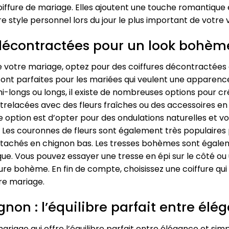
iffure de mariage. Elles ajoutent une touche romantique 
 style personnel lors du jour le plus important de votre v
 décontractées pour un look bohè
otre mariage, optez pour des coiffures décontractées qui
nt parfaites pour les mariées qui veulent une apparence 
i-longs ou longs, il existe de nombreuses options pour 
trelacées avec des fleurs fraîches ou des accessoires en
e option est d’opter pour des ondulations naturelles et vo
. Les couronnes de fleurs sont également très populaires
tachés en chignon bas. Les tresses bohèmes sont égalem
ue. Vous pouvez essayer une tresse en épi sur le côté ou
ure bohème. En fin de compte, choisissez une coiffure qui
tre mariage.
non : l’équilibre parfait entre élé
riage qui offre l’équilibre parfait entre élégance et simpl