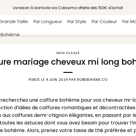
Livraison à domicile via Colissimo offerte dès 150€ d'achat
Grande Taille
Par Longueur
Par Style
Par Couleur
Par Ma
e Bohème
NON CLASSÉ
fure mariage cheveux mi long b
PUBLIÉ LE
4 JUIN 2024
PAR
ROBEBOHEME.CO
 recherchez une coiffure bohème pour vos cheveux mi-lo
ection d’idées de coiffures romantiques et décontractées q
 aux coiffures demi-chignon élégantes, en passant par le
outes les astuces dont vous avez besoin pour trouver l’insp
e bohème. Alors, prenez votre tasse de thé préférée et 