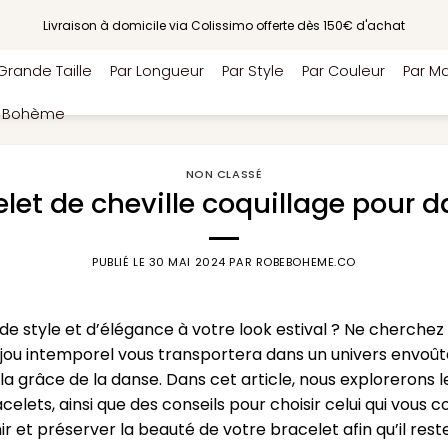
Livraison à domicile via Colissimo offerte dès 150€ d'achat
Grande Taille
Par Longueur
Par Style
Par Couleur
Par Ma
e Bohème
NON CLASSÉ
let de cheville coquillage pour 
PUBLIÉ LE
30 MAI 2024
PAR
ROBEBOHEME.CO
e style et d’élégance à votre look estival ? Ne cherchez 
bijou intemporel vous transportera dans un univers envoût
 la grâce de la danse. Dans cet article, nous explorerons l
celets, ainsi que des conseils pour choisir celui qui vous c
 et préserver la beauté de votre bracelet afin qu’il res