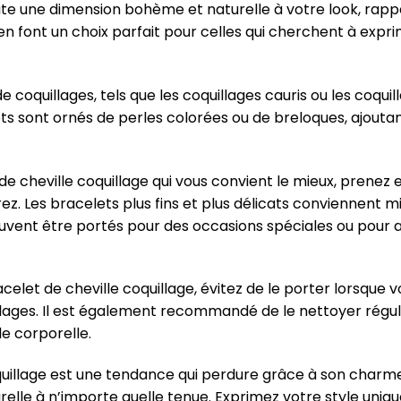
oute une dimension bohème et naturelle à votre look, rap
é en font un choix parfait pour celles qui cherchent à exp
de coquillages, tels que les coquillages cauris ou les coqu
ts sont ornés de perles colorées ou de breloques, ajout
 de cheville coquillage qui vous convient le mieux, prene
rez. Les bracelets plus fins et plus délicats conviennent m
euvent être portés pour des occasions spéciales ou pour
elet de cheville coquillage, évitez de le porter lorsque 
lages. Il est également recommandé de le nettoyer régul
le corporelle.
quillage est une tendance qui perdure grâce à son charm
lle à n’importe quelle tenue. Exprimez votre style unique