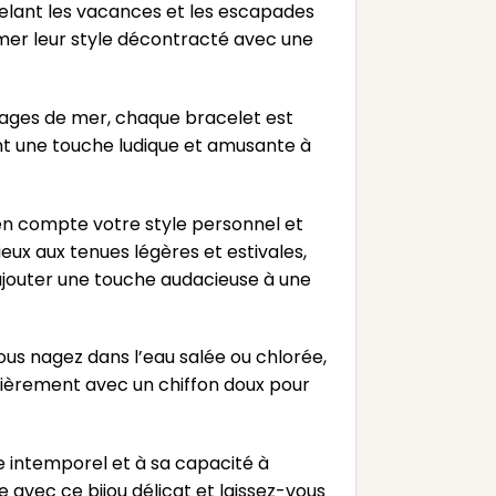
pelant les vacances et les escapades
rimer leur style décontracté avec une
illages de mer, chaque bracelet est
ant une touche ludique et amusante à
z en compte votre style personnel et
ieux aux tenues légères et estivales,
 ajouter une touche audacieuse à une
vous nagez dans l’eau salée ou chlorée,
ièrement avec un chiffon doux pour
e intemporel et à sa capacité à
 avec ce bijou délicat et laissez-vous