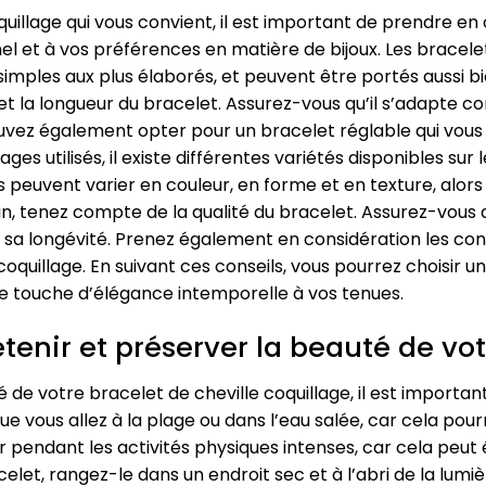
oquillage qui vous convient, il est important de prendre e
l et à vos préférences en matière de bijoux. Les bracelet
simples aux plus élaborés, et peuvent être portés aussi b
le et la longueur du bracelet. Assurez-vous qu’il s’adapte 
ouvez également opter pour un bracelet réglable qui vous p
ages utilisés, il existe différentes variétés disponibles s
peuvent varier en couleur, en forme et en texture, alors 
fin, tenez compte de la qualité du bracelet. Assurez-vous 
r sa longévité. Prenez également en considération les con
oquillage. En suivant ces conseils, vous pourrez choisir un
une touche d’élégance intemporelle à vos tenues.
tenir et préserver la beauté de vot
é de votre bracelet de cheville coquillage, il est importa
que vous allez à la plage ou dans l’eau salée, car cela po
orter pendant les activités physiques intenses, car cela 
let, rangez-le dans un endroit sec et à l’abri de la lumièr