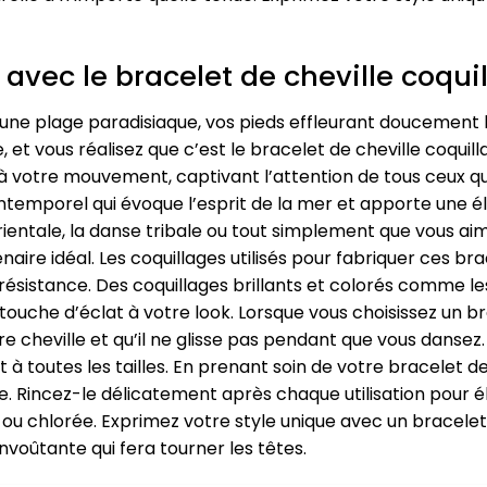
vec le bracelet de cheville coqui
une plage paradisiaque, vos pieds effleurant doucement l
, et vous réalisez que c’est le bracelet de cheville coquil
à votre mouvement, captivant l’attention de tous ceux qu
intemporel qui évoque l’esprit de la mer et apporte une é
rientale, la danse tribale ou tout simplement que vous a
naire idéal. Les coquillages utilisés pour fabriquer ces b
résistance. Des coquillages brillants et colorés comme les
 touche d’éclat à votre look. Lorsque vous choisissez un br
tre cheville et qu’il ne glisse pas pendant que vous dans
 à toutes les tailles. En prenant soin de votre bracelet d
. Rincez-le délicatement après chaque utilisation pour éli
e ou chlorée. Exprimez votre style unique avec un bracelet 
oûtante qui fera tourner les têtes.