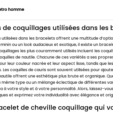
etro homme
s de coquillages utilisées dans les 
s utilisées dans les bracelets offrent une multitude d’opt
minin ou un look audacieux et exotique, il existe un bracel
quillages les plus couramment utilisés incluent les coquil
coquilles de nautile. Chacune de ces variétés a ses propres
r leur couleur nacrée et leur aspect lisse, tandis que le
es. Les coquilles de cauris sont souvent utilisées pour aj
 nautile offrent une esthétique plus brute et organique. Q
ême type ou un mélange éclectique de différentes varié
 à votre style et à votre personnalité. Alors, laissez-vous
iques et exprimez votre individualité avec élégance et origi
celet de cheville coquillage qui v