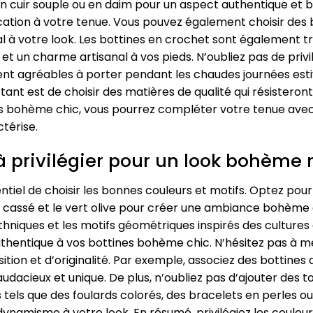
en cuir souple ou en daim pour un aspect authentique e
tion à votre tenue. Vous pouvez également choisir des bot
al à votre look. Les bottines en crochet sont également 
e et un charme artisanal à vos pieds. N’oubliez pas de priv
ent agréables à porter pendant les chaudes journées estiv
rtant est de choisir des matières de qualité qui résisteron
 bohème chic, vous pourrez compléter votre tenue avec st
ctérise.
à privilégier pour un look bohème 
entiel de choisir les bonnes couleurs et motifs. Optez pour
nc cassé et le vert olive pour créer une ambiance bohème a
ethniques et les motifs géométriques inspirés des culture
uthentique à vos bottines bohème chic. N’hésitez pas à m
tion et d’originalité. Par exemple, associez des bottines
dacieux et unique. De plus, n’oubliez pas d’ajouter des 
tels que des foulards colorés, des bracelets en perles o
ynamisme à votre look. En résumé, privilégiez les couleurs