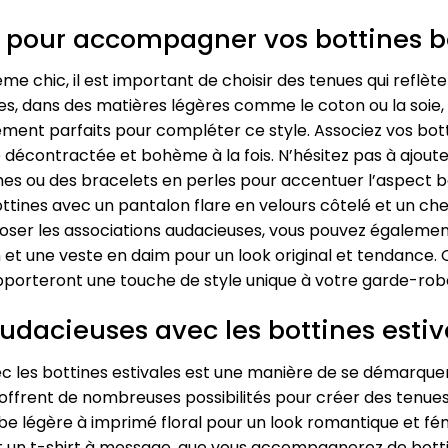
s pour accompagner vos bottines 
 chic, il est important de choisir des tenues qui reflèt
es, dans des matières légères comme le coton ou la soie,
ement parfaits pour compléter ce style. Associez vos bott
décontractée et bohème à la fois. N’hésitez pas à ajoute
lumes ou des bracelets en perles pour accentuer l’aspect
ottines avec un pantalon flare en velours côtelé et un ch
z oser les associations audacieuses, vous pouvez égalem
et une veste en daim pour un look original et tendance. Q
pporteront une touche de style unique à votre garde-robe
audacieuses avec les bottines estiv
c les bottines estivales est une manière de se démarquer
offrent de nombreuses possibilités pour créer des tenues
e légère à imprimé floral pour un look romantique et fémi
et un t-shirt à message, que vous accompagnerez de botti