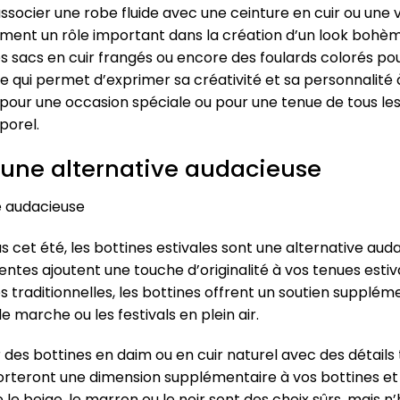
associer une robe fluide avec une ceinture en cuir ou une 
ement un rôle important dans la création d’un look bohèm
es sacs en cuir frangés ou encore des foulards colorés p
e qui permet d’exprimer sa créativité et sa personnalité
 pour une occasion spéciale ou pour une tenue de tous les
porel.
: une alternative audacieuse
ve audacieuse
tus cet été, les bottines estivales sont une alternative a
tes ajoutent une touche d’originalité à vos tenues estiv
traditionnelles, les bottines offrent un soutien supplémen
e marche ou les festivals en plein air.
des bottines en daim ou en cuir naturel avec des détails 
orteront une dimension supplémentaire à vos bottines et 
 beige, le marron ou le noir sont des choix sûrs, mais n