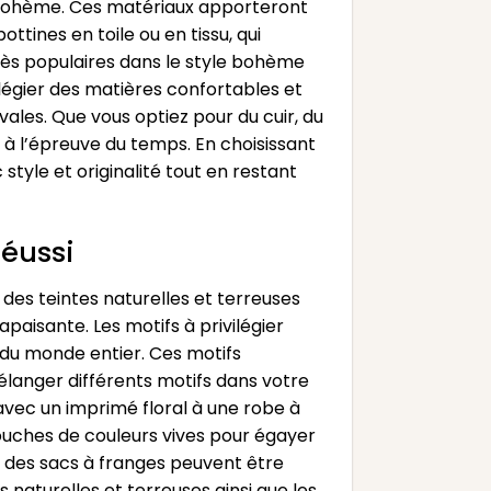
t bohème. Ces matériaux apporteront
tines en toile ou en tissu, qui
très populaires dans le style bohème
ilégier des matières confortables et
ales. Que vous optiez pour du cuir, du
t à l’épreuve du temps. En choisissant
yle et originalité tout en restant
réussi
 des teintes naturelles et terreuses
paisante. Les motifs à privilégier
s du monde entier. Ces motifs
élanger différents motifs dans votre
 avec un imprimé floral à une robe à
touches de couleurs vives pour égayer
u des sacs à franges peuvent être
 naturelles et terreuses ainsi que les