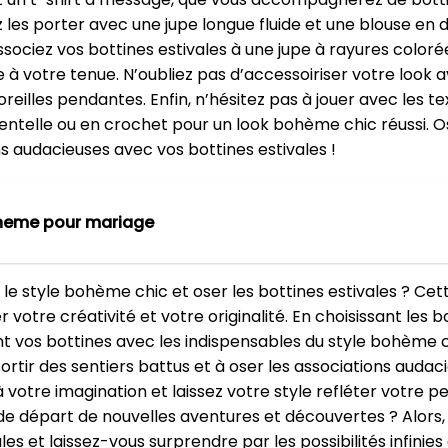
les porter avec une jupe longue fluide et une blouse en d
ssociez vos bottines estivales à une jupe à rayures color
e à votre tenue. N’oubliez pas d’accessoiriser votre lo
reilles pendantes. Enfin, n’hésitez pas à jouer avec les t
dentelle ou en crochet pour un look bohème chic réussi. O
s audacieuses avec vos bottines estivales !
oheme pour mariage
le style bohème chic et oser les bottines estivales ? Ce
 votre créativité et votre originalité. En choisissant les
ant vos bottines avec les indispensables du style bohème 
 sortir des sentiers battus et à oser les associations aud
 à votre imagination et laissez votre style refléter votre p
 de départ de nouvelles aventures et découvertes ? Alors,
 et laissez-vous surprendre par les possibilités infinies q