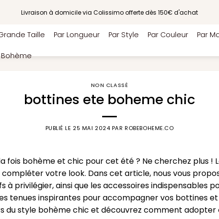
Livraison à domicile via Colissimo offerte dès 150€ d'achat
Grande Taille
Par Longueur
Par Style
Par Couleur
Par Ma
e Bohème
NON CLASSÉ
bottines ete boheme chic
PUBLIÉ LE
25 MAI 2024
PAR
ROBEBOHEME.CO
la fois bohème et chic pour cet été ? Ne cherchez plus ! L
 compléter votre look. Dans cet article, nous vous propos
s à privilégier, ainsi que les accessoires indispensables 
s tenues inspirantes pour accompagner vos bottines et 
ivers du style bohème chic et découvrez comment adopte