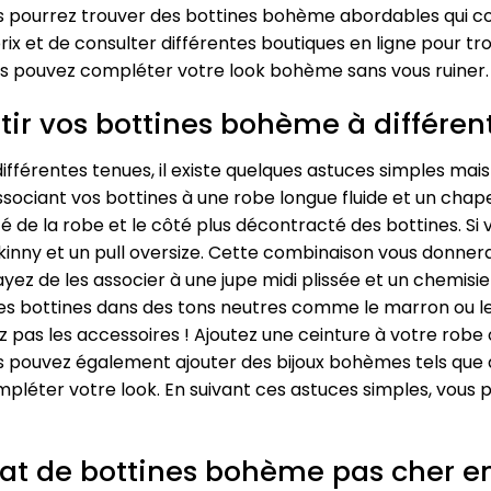
vous pourrez trouver des bottines bohème abordables qui 
rix et de consulter différentes boutiques en ligne pour tro
us pouvez compléter votre look bohème sans vous ruiner.
tir vos bottines bohème à différen
ifférentes tenues, il existe quelques astuces simples mais
ociant vos bottines à une robe longue fluide et un chap
é de la robe et le côté plus décontracté des bottines. Si v
kinny et un pull oversize. Cette combinaison vous donne
ayez de les associer à une jupe midi plissée et un chemis
 des bottines dans des tons neutres comme le marron ou l
ez pas les accessoires ! Ajoutez une ceinture à votre robe 
us pouvez également ajouter des bijoux bohèmes tels que 
pléter votre look. En suivant ces astuces simples, vous 
hat de bottines bohème pas cher en