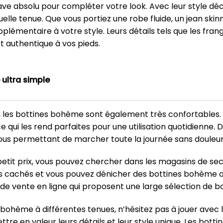
e absolu pour compléter votre look. Avec leur style déc
uelle tenue. Que vous portiez une robe fluide, un jean skin
mentaire à votre style. Leurs détails tels que les frange
t authentique à vos pieds.
ultra simple
, les bottines bohème sont également très confortables. 
e qui les rend parfaites pour une utilisation quotidienne.
vous permettant de marcher toute la journée sans douleur
tit prix, vous pouvez chercher dans les magasins de seco
s cachés et vous pouvez dénicher des bottines bohème or
 de vente en ligne qui proposent une large sélection de 
 bohème à différentes tenues, n’hésitez pas à jouer avec 
re en valeur leurs détails et leur style unique. Les bot