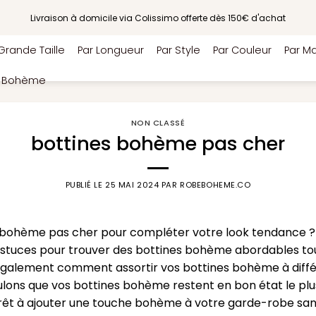
Livraison à domicile via Colissimo offerte dès 150€ d'achat
Grande Taille
Par Longueur
Par Style
Par Couleur
Par Ma
e Bohème
NON CLASSÉ
bottines bohème pas cher
PUBLIÉ LE
25 MAI 2024
PAR
ROBEBOHEME.CO
 bohème pas cher pour compléter votre look tendance ? N
astuces pour trouver des bottines bohème abordables tout
ez également comment assortir vos bottines bohème à diff
oulons que vos bottines bohème restent en bon état le pl
rêt à ajouter une touche bohème à votre garde-robe sans v