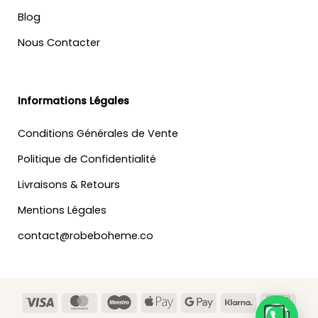
Blog
Nous Contacter
Informations Légales
Conditions Générales de Vente
Politique de Confidentialité
Livraisons & Retours
Mentions Légales
contact@robeboheme.co
Visa
MasterCard
Maestro
Apple
Google
Klarna
Banc
Pay
Pay