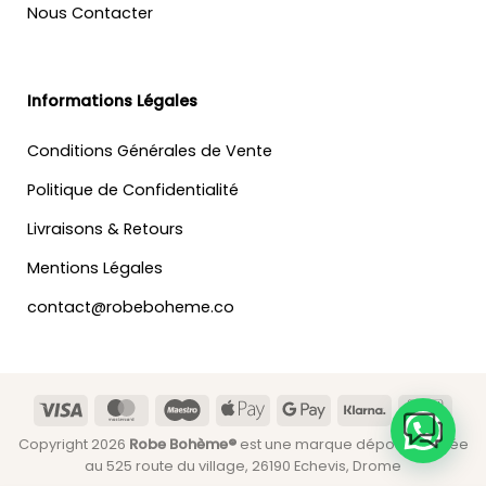
Nous Contacter
Informations Légales
Conditions Générales de Vente
Politique de Confidentialité
Livraisons & Retours
Mentions Légales
contact@robeboheme.co
Visa
MasterCard
Maestro
Apple
Google
Klarna
Banc
Pay
Pay
Copyright 2026
Robe Bohème®
est une marque déposée située
au 525 route du village, 26190 Echevis, Drome