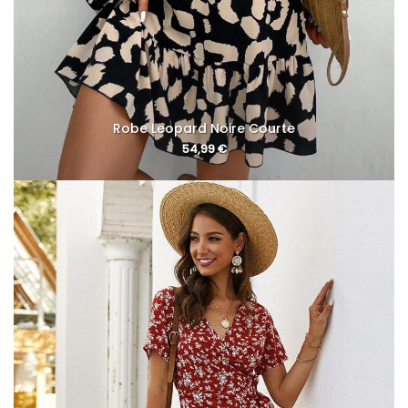
Robe Leopard Noire Courte
54,99
€