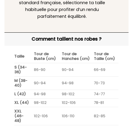
standard française, sélectionne ta taille
habituelle pour profiter d’un rendu
parfaitement équilibré.
Comment taillent nos robes ?
Tour de
Tour de
Tour de
Taille
Buste (cm)
Hanches (cm)
Taille (cm)
S (34-
86-90
90-94
66-69
36)
M (38-
90-94
94-98
70-73
40)
L (42)
94-98
98-102
74-77
XL (44)
98-102
102-106
78-81
XXL
(46-
102-106
106-110
82-85
48)