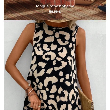
longue robe boheme
59,99
€