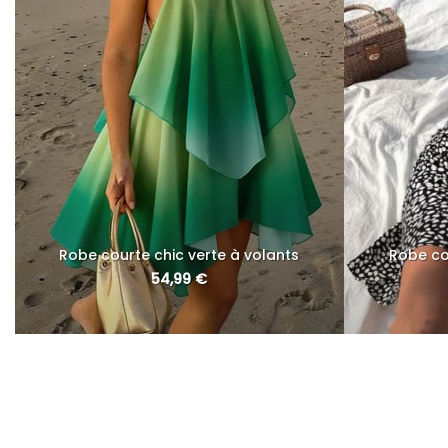
Robe courte chic verte à volants
Robe co
54,99
€