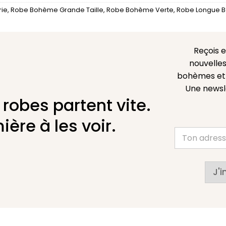
rie
,
Robe Bohème Grande Taille
,
Robe Bohème Verte
,
Robe Longue 
Reçois 
nouvelles
bohèmes et l
Une newsl
 robes partent vite.
ière à les voir.
J'i