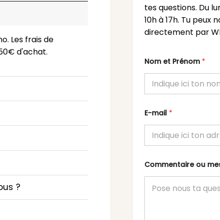
tes questions. Du l
10h à 17h. Tu peux n
directement par Wh
o. Les frais de
 150€ d'achat.
Nom et Prénom
*
E-mail
*
Commentaire ou m
ous ?