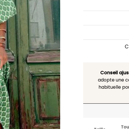
C
Conseil aju
adopte une co
habituelle po
Tou