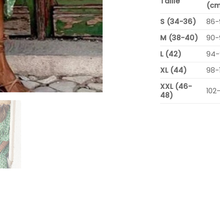
Taille
(cm
S (34-36)
86-
M (38-40)
90-
L (42)
94-
XL (44)
98-
XXL (46-
102
48)