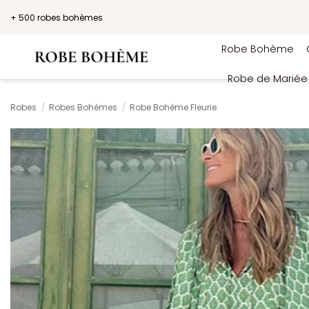
Passer
+ 500 robes bohèmes
au
contenu
Robe Bohème
Robe de Marié
Robes
/
Robes Bohèmes
/
Robe Bohème Fleurie