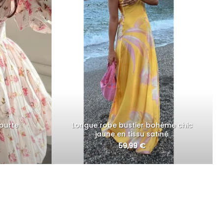
ourte
Longue robe bustier bohème chic
jaune en tissu satiné
59,99
€