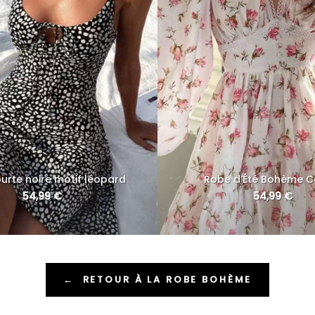
urte noire motif léopard
Robe d’Été Bohème C
54,99
€
54,99
€
←
RETOUR À LA ROBE BOHÈME