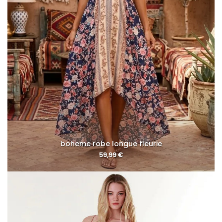
boheme robe longue fleurie
59,99
€