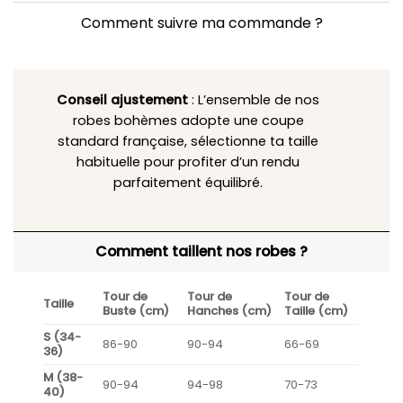
Comment suivre ma commande ?
Conseil ajustement
: L’ensemble de nos
robes bohèmes adopte une coupe
standard française, sélectionne ta taille
habituelle pour profiter d’un rendu
parfaitement équilibré.
Comment taillent nos robes ?
Tour de
Tour de
Tour de
Taille
Buste (cm)
Hanches (cm)
Taille (cm)
S (34-
86-90
90-94
66-69
36)
M (38-
90-94
94-98
70-73
40)