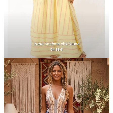
Robe bohème chic jaune
54,99
€