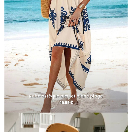
Robe aztèque bleu et blanc plage
49,99
€