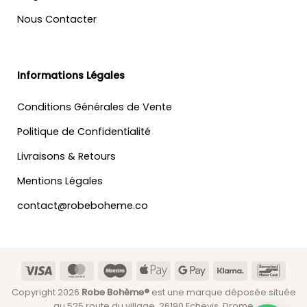
Nous Contacter
Informations Légales
Conditions Générales de Vente
Politique de Confidentialité
Livraisons & Retours
Mentions Légales
contact@robeboheme.co
Visa
MasterCard
Maestro
Apple
Google
Klarna
Banc
Pay
Pay
Copyright 2026
Robe Bohème®
est une marque déposée située
au 525 route du village, 26190 Echevis, Drome