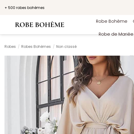
Passer
+ 500 robes bohèmes
au
contenu
Robe Bohème
Robe de Marié
Robes
/
Robes Bohèmes
/
Non classé