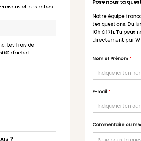
Pose nous ta quest
vraisons et nos robes.
Notre équipe frança
tes questions. Du l
10h à 17h. Tu peux n
directement par Wh
o. Les frais de
 150€ d'achat.
Nom et Prénom
*
E-mail
*
Commentaire ou m
ous ?