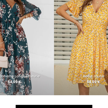
Bohème Longue Fleurie
Robe Jaune
54,99
€
54,99
€