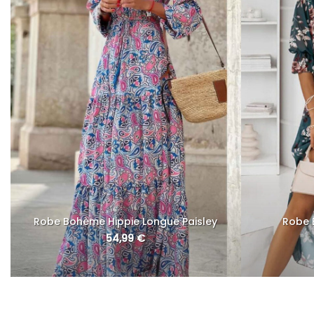
Robe Bohème Hippie Longue Paisley
Robe 
54,99
€