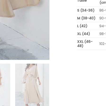
Taille
(cm
S (34-36)
86-
M (38-40)
90-
L (42)
94-
XL (44)
98-
XXL (46-
102
48)