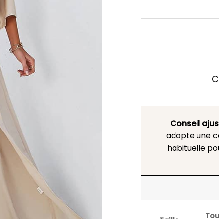
C
Conseil aju
adopte une co
habituelle po
Tou