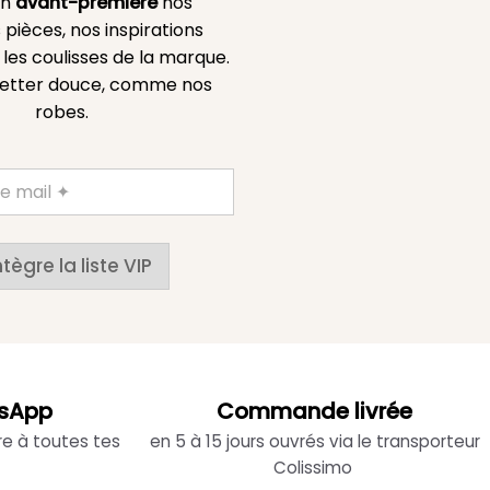
en
avant-première
nos
 pièces, nos inspirations
es coulisses de la marque.
etter douce, comme nos
robes.
ntègre la liste VIP
sApp
Commande livrée
re à toutes tes
en 5 à 15 jours ouvrés via le transporteur
Colissimo