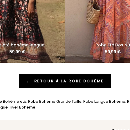
e été bohème longue
Robe Ete Dos Nu
59,99
€
59,99
€
←
RETOUR À LA ROBE BOHÈME
e Bohème été
,
Robe Bohème Grande Taille
,
Robe Longue Bohème
,
R
ngue Hiver Bohème