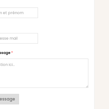
essage
*
essage