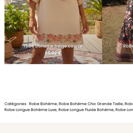
robe boheme beige courte
Rob
59,99
€
Catégories :
Robe Bohème
,
Robe Bohème Chic Grande Taille
,
Rob
Robe Longue Bohème Luxe
,
Robe Longue Fluide Bohème
,
Robe Lo