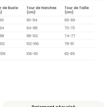
r de Buste
Tour de Hanches
Tour de Taille
)
(cm)
(cm)
90
90-94
66-69
94
94-98
70-73
98
98-102
74-77
102
102-106
78-81
-106
106-110
82-85