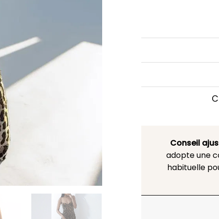
C
Conseil aju
adopte une co
habituelle po