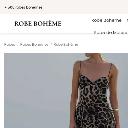
Passer
+ 500 robes bohèmes
au
contenu
Robe Bohème
Robe de Marié
Robes
/
Robes Bohèmes
/
Robe Bohème