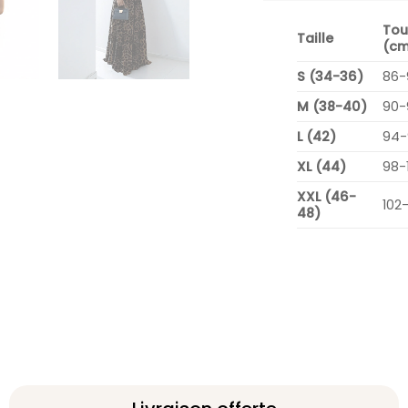
Tou
Taille
(cm
S (34-36)
86-
M (38-40)
90-
L (42)
94-
XL (44)
98-
XXL (46-
102
48)