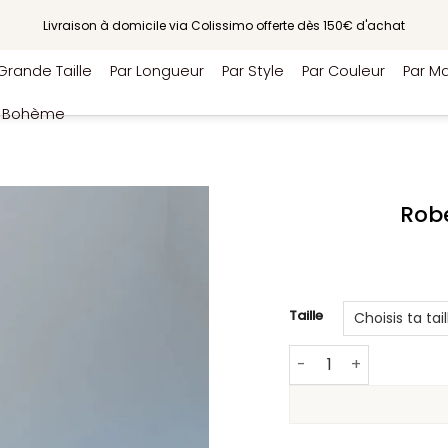
Livraison à domicile via Colissimo offerte dès 150€ d'achat
Grande Taille
Par Longueur
Par Style
Par Couleur
Par Ma
e Bohème
Rob
Taille
quantité de Robe Lé