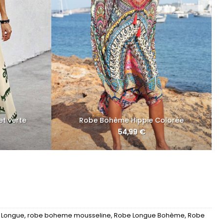
t verte
Robe Bohème Hippie Colorée
54,99
€
 Longue
,
robe boheme mousseline
,
Robe Longue Bohème
,
Robe