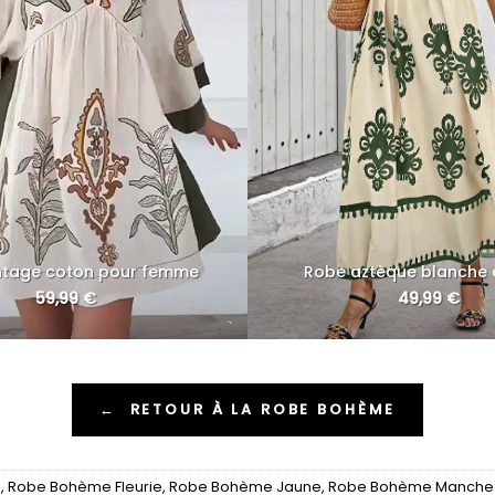
ntage coton pour femme
Robe aztèque blanche e
59,99
€
49,99
€
←
RETOUR À LA ROBE BOHÈME
é
,
Robe Bohème Fleurie
,
Robe Bohème Jaune
,
Robe Bohème Manche