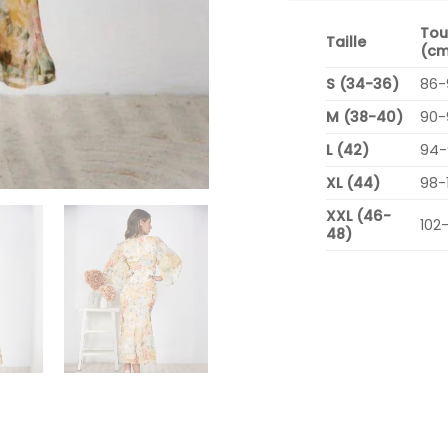
Tou
Taille
(cm
S (34-36)
86-
M (38-40)
90-
L (42)
94-
XL (44)
98-
XXL (46-
102
48)