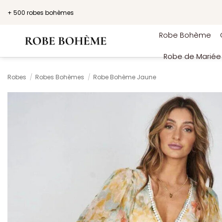
Passer
+ 500 robes bohèmes
au
contenu
Robe Bohème
Robe de Marié
Robes
/
Robes Bohèmes
/
Robe Bohème Jaune