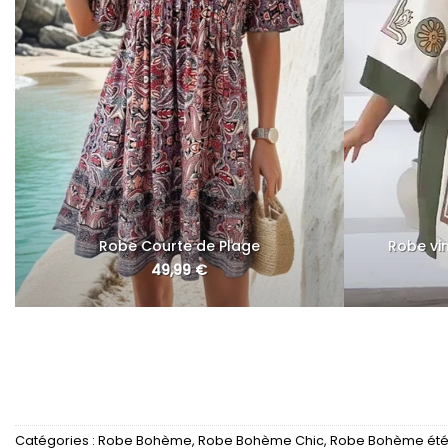
Robe Courte de Plage
Robe vi
49,99
€
Catégories :
Robe Bohème
,
Robe Bohème Chic
,
Robe Bohème ét