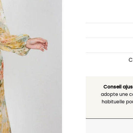
C
Conseil aju
adopte une co
habituelle po