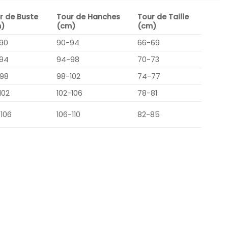
r de Buste
Tour de Hanches
Tour de Taille
)
(cm)
(cm)
90
90-94
66-69
94
94-98
70-73
98
98-102
74-77
102
102-106
78-81
-106
106-110
82-85