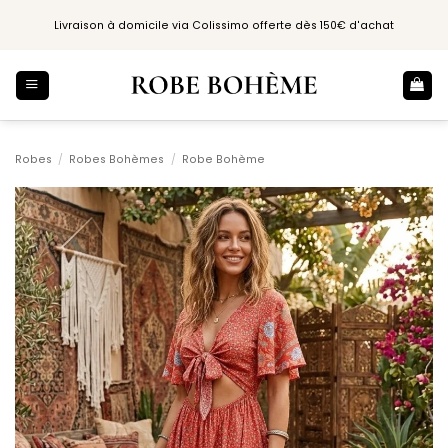
Passer
Livraison à domicile via Colissimo offerte dès 150€ d'achat
au
contenu
Robes
/
Robes Bohèmes
/
Robe Bohème