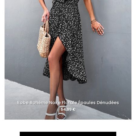
Robe Bohème Noire Florale Épaules Dénudées
54,99
€