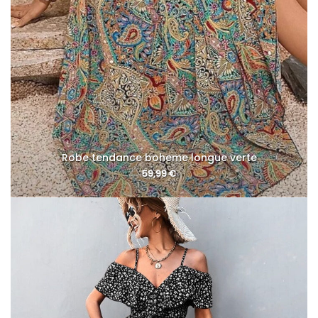
Robe tendance boheme longue verte
59,99
€