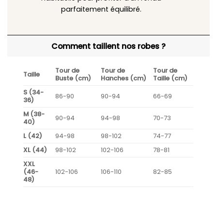
parfaitement équilibré.
Comment taillent nos robes ?
Tour de
Tour de
Tour de
Taille
Buste (cm)
Hanches (cm)
Taille (cm)
S (34-
86-90
90-94
66-69
36)
M (38-
90-94
94-98
70-73
40)
L (42)
94-98
98-102
74-77
XL (44)
98-102
102-106
78-81
XXL
(46-
102-106
106-110
82-85
48)