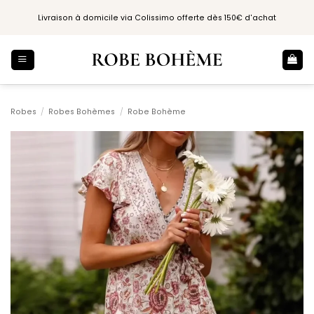
Passer
Livraison à domicile via Colissimo offerte dès 150€ d'achat
au
contenu
Robes
/
Robes Bohèmes
/
Robe Bohème