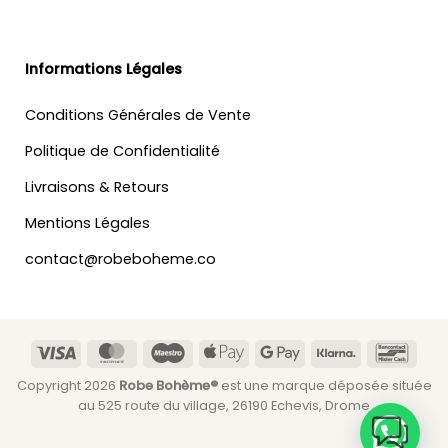
Informations Légales
Conditions Générales de Vente
Politique de Confidentialité
Livraisons & Retours
Mentions Légales
contact@robeboheme.co
Visa
MasterCard
Maestro
Apple
Google
Klarna
Banc
Pay
Pay
Copyright 2026
Robe Bohème®
est une marque déposée située
au 525 route du village, 26190 Echevis, Drome