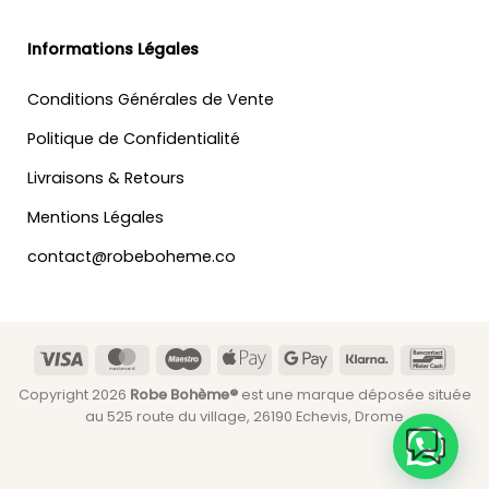
Informations Légales
Conditions Générales de Vente
Politique de Confidentialité
Livraisons & Retours
Mentions Légales
contact@robeboheme.co
Visa
MasterCard
Maestro
Apple
Google
Klarna
Banc
Pay
Pay
Copyright 2026
Robe Bohème®
est une marque déposée située
au 525 route du village, 26190 Echevis, Drome