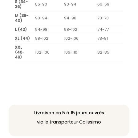
S (34-
86-90
90-94
66-69
36)
M (38-
90-94
94-98
70-73
40)
L (42)
94-98
98-102
74-77
XL (44)
98-102
102-106
78-81
XXL
(46-
102-106
106-110
82-85
48)
Livraison en 5 à 15 jours ouvrés
via le transporteur Colissimo