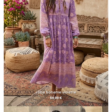
robe boheme violette
59,99
€