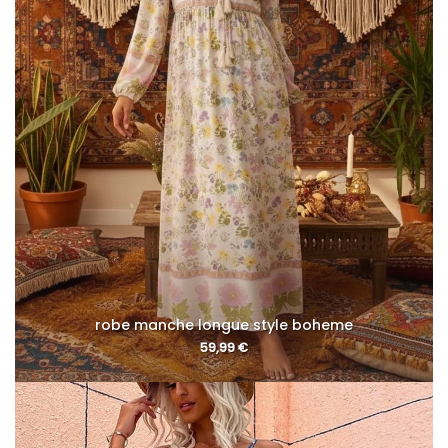
robe manche longue style boheme
59,99
€