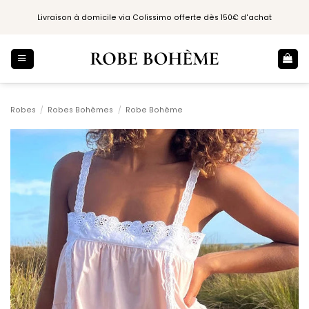
Passer
Livraison à domicile via Colissimo offerte dès 150€ d'achat
au
contenu
Robes
/
Robes Bohèmes
/
Robe Bohème