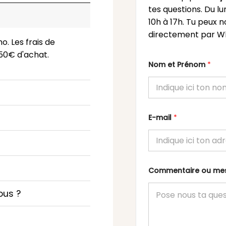
tes questions. Du l
10h à 17h. Tu peux n
directement par Wh
o. Les frais de
 150€ d'achat.
Nom et Prénom
*
E-mail
*
Commentaire ou m
ous ?