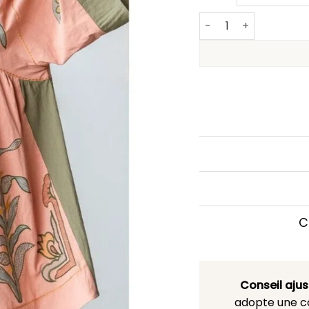
quantité de Robe Co
C
Conseil aju
adopte une co