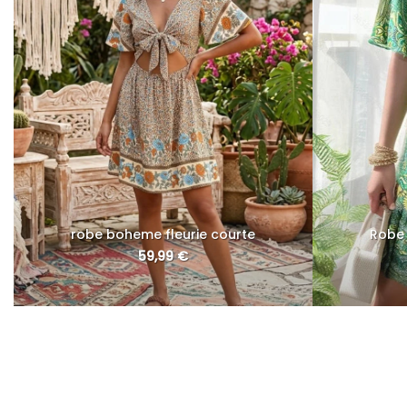
robe boheme fleurie courte
Robe
59,99
€