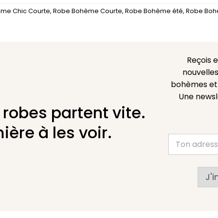
me Chic Courte
,
Robe Bohème Courte
,
Robe Bohème été
,
Robe Boh
Reçois 
nouvelles
bohèmes et l
Une newsl
 robes partent vite.
ière à les voir.
J'i