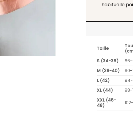
habituelle po
Tou
Taille
(cm
S (34-36)
86-
M (38-40)
90-
L (42)
94-
XL (44)
98-
XXL (46-
102
48)