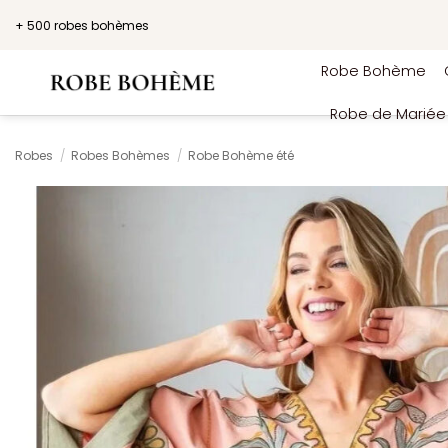
Passer
+ 500 robes bohèmes
au
contenu
Robe Bohème
Robe de Marié
Robes
/
Robes Bohèmes
/
Robe Bohème été