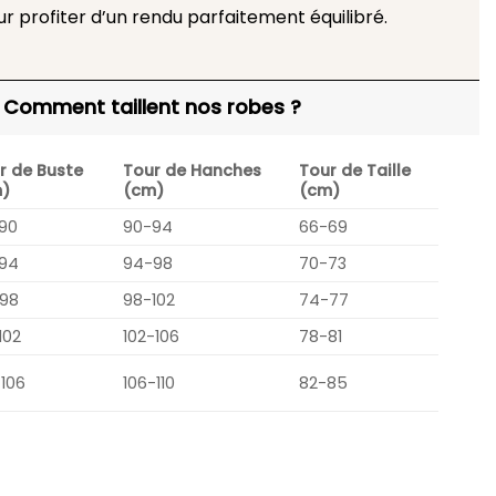
ur profiter d’un rendu parfaitement équilibré.
Comment taillent nos robes ?
r de Buste
Tour de Hanches
Tour de Taille
)
(cm)
(cm)
90
90-94
66-69
94
94-98
70-73
98
98-102
74-77
102
102-106
78-81
-106
106-110
82-85