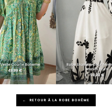
 Verte Courte Boheme
Robe blanche pour fem
motifs noirs
49,99
€
59,99
€
←
RETOUR À LA ROBE BOHÈME