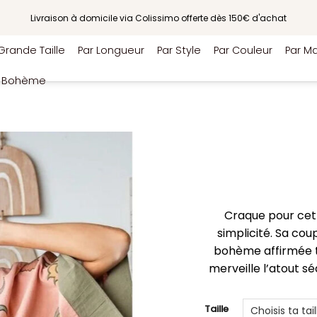
Livraison à domicile via Colissimo offerte dès 150€ d'achat
Grande Taille
Par Longueur
Par Style
Par Couleur
Par Ma
e Bohème
Craque pour cett
simplicité. Sa cou
bohème affirmée t
merveille l’atout s
Taille