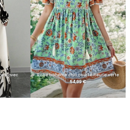
mes avec
Robe bohème chic courte fleurie verte
54,99
€